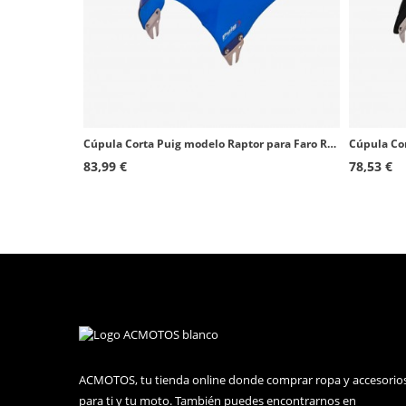
Cúpula Corta Puig modelo Raptor para Faro Redondo color Azul 0013A
83,99 €
78,53 €
ACMOTOS, tu tienda online donde comprar ropa y accesorio
para ti y tu moto. También puedes encontrarnos en