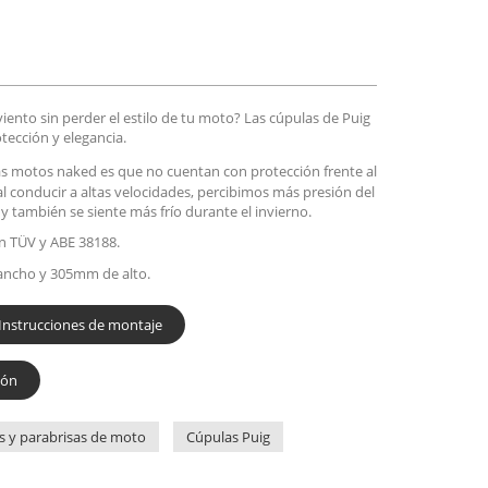
iento sin perder el estilo de tu moto? Las cúpulas de Puig
tección y elegancia.
las motos naked es que no cuentan con protección frente al
al conducir a altas velocidades, percibimos más presión del
 y también se siente más frío durante el invierno.
n TÜV y ABE 38188.
ancho y 305mm de alto.
Instrucciones de montaje
ión
s y parabrisas de moto
Cúpulas Puig