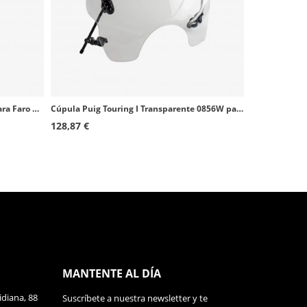
Cúpula Corta Puig modelo Cockpit para Faro Redondo color Transparente 1480W
Cúpula Puig Touring I Transparente 0856W para motos de faro redondo
128,87 €
MANTENTE AL DÍA
diana, 88
Suscríbete a nuestra newsletter y te