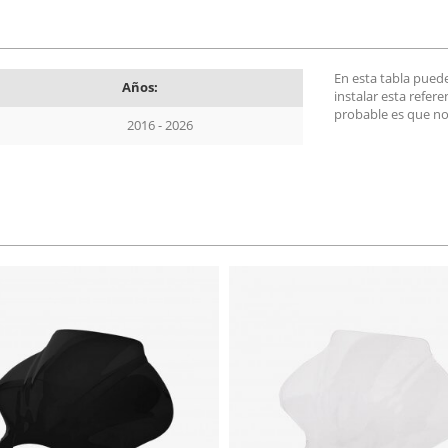
En esta tabla pued
Años:
instalar esta refer
probable es que no
2016 - 2026