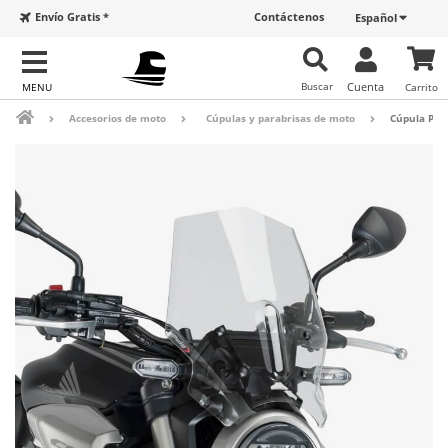
Envío Gratis *
Contáctenos
Español
Buscar
Cuenta
Carrito
Accesorios de moto
Cúpulas y parabrisas de moto
Cúpula Pui