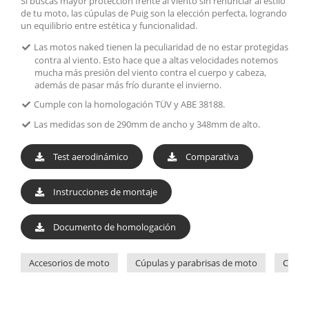
Si buscas mayor protección frente al viento sin renunciar al estilo
de tu moto, las cúpulas de Puig son la elección perfecta, logrando
un equilibrio entre estética y funcionalidad.
Las motos naked tienen la peculiaridad de no estar protegidas
contra al viento. Esto hace que a altas velocidades notemos
mucha más presión del viento contra el cuerpo y cabeza,
además de pasar más frío durante el invierno.
Cumple con la homologación TÜV y ABE 38188.
Las medidas son de 290mm de ancho y 348mm de alto.
Test aerodinámico
Comparativa
Instrucciones de montaje
Documento de homologación
Accesorios de moto
Cúpulas y parabrisas de moto
Cúpul