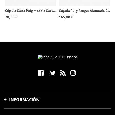
Cúpula Corta Puig modelo Cockpit para Faro Redondo color Azul 1480A
Cúpula Puig Ranger Ahumado 0328H para motos de faro redondo
78,53 €
165,00 €
INFORMACIÓN
Gastos y tiempo de envío