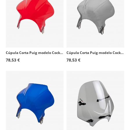
Cúpula Corta Puig modelo Cockpit para Faro Redondo color Rojo 1480R
Cúpula Corta Puig modelo Cockpit para Faro Redondo color Ahumado 1480H
78,53 €
78,53 €