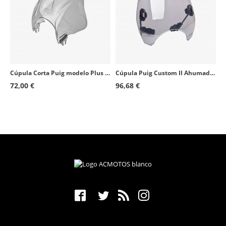
Cúpula Corta Puig modelo Plus para Faro Redondo color Ahumado 4620H
Cúpula Puig Custom II Ahumado 0336H para motos de faro redondo
72,00 €
96,68 €