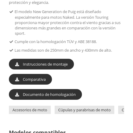
protección y elegancia.
El modelo New Generation de Puig está diseñado
especialmente para motos Naked. La versión Touring
proporciona mayor protección contra el viento gracias a sus
dimensiones más grandes en comparación con la versión
sport.
Cumple con la homologación TÜV y ABE 38188.
Las medidas son de 250mm de ancho y 430mm de alto.
Instrucciones de montaje
Comparativa
Documento de homologación
Accesorios de moto
Cúpulas y parabrisas de moto
Cúpul
Modelos compatibles