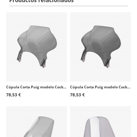
Cúpula Corta Puig modelo Cockpit para Faro Redondo color Ahumado 1480H
Cúpula Corta Puig modelo Cockpit para Faro Redondo color Ahumado Oscuro 1480F
78,53 €
78,53 €