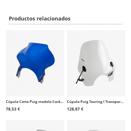
Productos relacionados
Cúpula Corta Puig modelo Cockpit para Faro Redondo color Azul 1480A
Cúpula Puig Touring I Transparente 0856W para motos de faro redondo
78,53 €
128,87 €