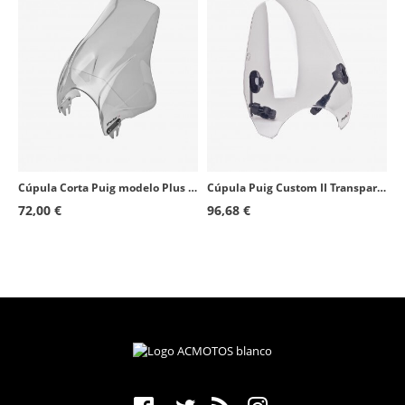
Cúpula Corta Puig modelo Plus para Faro Redondo color Ahumado 4620H
Cúpula Puig Custom II Transparente 0336W para motos de faro redondo
72,00 €
96,68 €