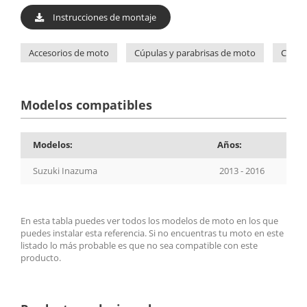
Instrucciones de montaje
Accesorios de moto
Cúpulas y parabrisas de moto
Cúpul
Modelos compatibles
Modelos:
Años:
Suzuki Inazuma
2013 - 2016
En esta tabla puedes ver todos los modelos de moto en los que
puedes instalar esta referencia. Si no encuentras tu moto en este
listado lo más probable es que no sea compatible con este
producto.