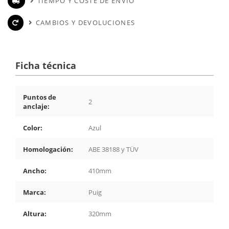
TIEMPO Y COSTE DE ENVÍO
CAMBIOS Y DEVOLUCIONES
Ficha técnica
Puntos de
2
anclaje:
Color:
Azul
Homologación:
ABE 38188 y TÜV
Ancho:
410mm
Marca:
Puig
Altura:
320mm