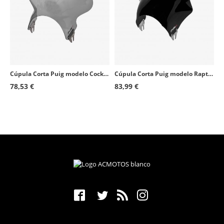
Cúpula Corta Puig modelo Cockpit para Faro Redondo color Ahumado 1480H
Cúpula Corta Puig modelo Raptor para Faro Redondo color Negro 0013N
78,53 €
83,99 €