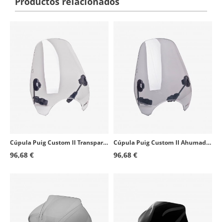
Productos relacionados
Cúpula Puig Custom II Transparente 0336W para motos de faro redondo
Cúpula Puig Custom II Ahumado 0336H para motos de faro redondo
96,68 €
96,68 €