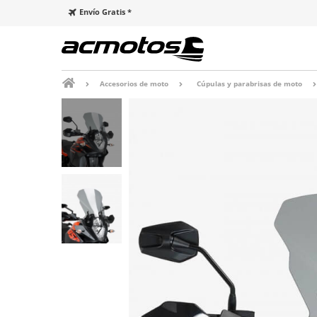
Envío Gratis *
Accesorios de moto
Cúpulas y parabrisas de moto