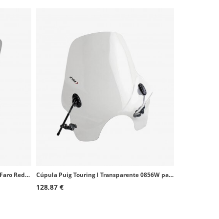
Cúpula Corta Puig modelo Plus para Faro Redondo color Ahumado 4620H
Cúpula Puig Touring I Transparente 0856W para motos de faro redondo
128,87 €