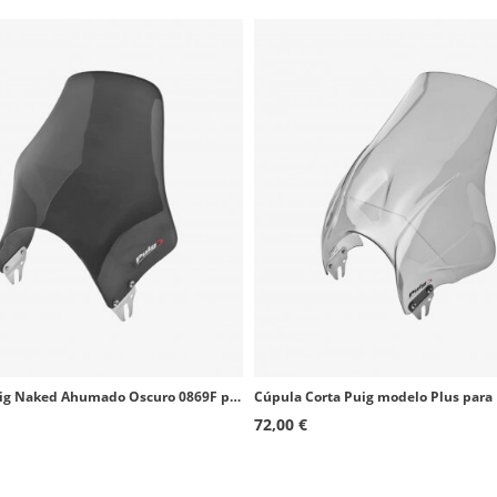
Cúpula Puig Naked Ahumado Oscuro 0869F para motos de faro redondo
72,00 €