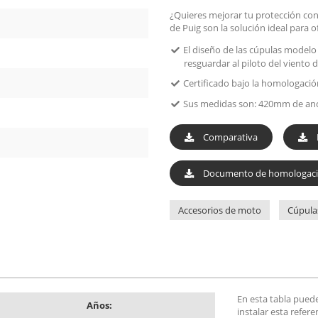
¿Quieres mejorar tu protección contr
de Puig son la solución ideal para 
El diseño de las cúpulas modelo
resguardar al piloto del viento 
Certificado bajo la homologació
Sus medidas son: 420mm de anc
Comparativa
Documento de homologac
Accesorios de moto
Cúpula
En esta tabla pued
Años:
instalar esta refer