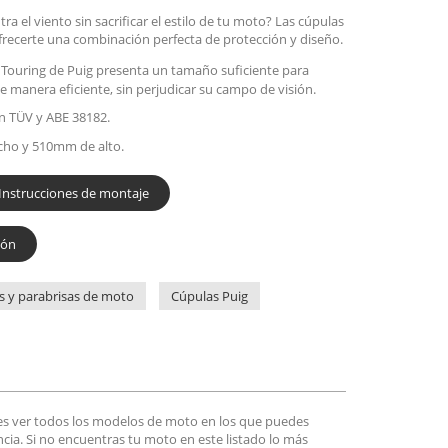
a el viento sin sacrificar el estilo de tu moto? Las cúpulas
ofrecerte una combinación perfecta de protección y diseño.
 Touring de Puig presenta un tamaño suficiente para
de manera eficiente, sin perjudicar su campo de visión.
n TÜV y ABE 38182.
ho y 510mm de alto.
Instrucciones de montaje
ión
s y parabrisas de moto
Cúpulas Puig
es ver todos los modelos de moto en los que puedes
encia. Si no encuentras tu moto en este listado lo más