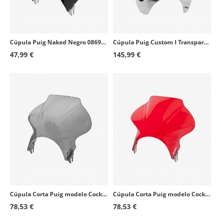
Cúpula Puig Naked Negro 0869N para motos de faro redondo
Cúpula Puig Custom I Transparente 0840W para motos de faro redondo
47,99 €
145,99 €
Cúpula Corta Puig modelo Cockpit para Faro Redondo color Ahumado 1480H
Cúpula Corta Puig modelo Cockpit para Faro Redondo color Rojo 1480R
78,53 €
78,53 €