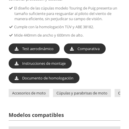
El diseño de las cúpulas modelo Touring de Puig presenta un
tamaño suficiente para resguardar al piloto del viento de
manera eficiente, sin perjudicar su campo de visión.
Cumple con la homologación TÜV y ABE 38182.
Mide 440mm de ancho y 600mm de alto.
Test aerodinámico
Comparativa
Instrucciones de montaje
Documento de homologación
Accesorios de moto
Cúpulas y parabrisas de moto
Cúpul
Modelos compatibles