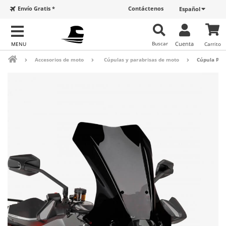
Envío Gratis *
Contáctenos
Español
Buscar
Cuenta
Carrito
Accesorios de moto
Cúpulas y parabrisas de moto
Cúpula Pui