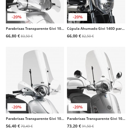
-20%
-20%
Parabrisas Transparente Givi 102A para Honda Dylan 125/150 (02-07), MBK Flame X 125 (07-12)
Cúpula Ahumado Givi 140D para Yamaha FZ6 / FZ6 600 Fazer (04-06)
66,80 €
66,00 €
83,50 €
82,50 €
-20%
-20%
Parabrisas Transparente Givi 107A para Varios modelos de Askoll, Keeway, Peugeot, Piaggio, Suzuki y SYM
Parabrisas Transparente Givi 104A para Piaggio Vespa LX 50/125/150 (05-14), Granturismo 125/200 (03-08), GTS 125/150/250/300/310
56,40 €
73,20 €
70,49 €
91,50 €