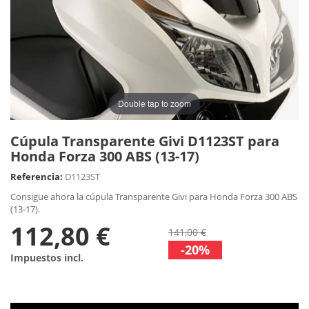
Double tap to zoom
Cúpula Transparente Givi D1123ST para
Honda Forza 300 ABS (13-17)
Referencia:
D1123ST
Consigue ahora la cúpula Transparente Givi para Honda Forza 300 ABS
(13-17).
112,80 €
141,00 €
-20%
Impuestos incl.