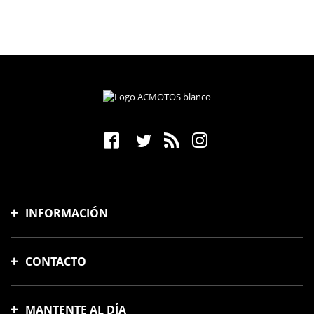
INFORMACIÓN
Gastos y tiempo de envío
CONTACTO
Formas de pago
Cambios y devoluciones
Avinguda Meridiana, 88
Preguntas frecuentes
08018, Barcelona, España
MANTENTE AL DÍA