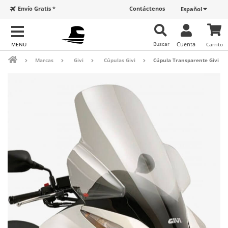
Envío Gratis *
Contáctenos
Español
Buscar
Cuenta
Carrito
Marcas
Givi
Cúpulas Givi
Cúpula Transparente Givi D1