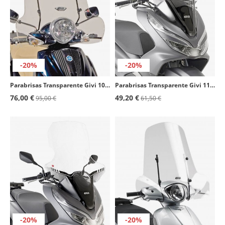
-20%
-20%
Parabrisas Transparente Givi 103A para Piaggio Beverly Tourer 125/250/300/400 (08-10)
Parabrisas Transparente Givi 1129DT para Honda PCX 125 (18-20)
76,00 €
49,20 €
95,00 €
61,50 €
-20%
-20%