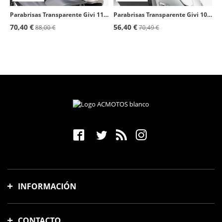
Parabrisas Transparente Givi 1163DT para Honda PCX 125 (18-20)
Parabrisas Transparente Givi 107A para Varios modelos de Askoll, Keeway, Peugeot, Piaggio, Suzuki y SYM
70,40 €
56,40 €
88,00 €
70,49 €
INFORMACIÓN
Gastos y tiempo de envío
CONTACTO
Formas de pago