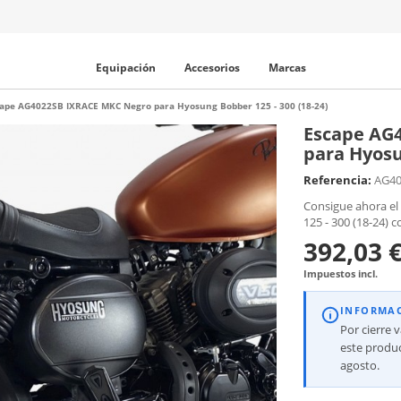
Equipación
Accesorios
Marcas
ape AG4022SB IXRACE MKC Negro para Hyosung Bobber 125 - 300 (18-24)
Escape AG
para Hyosu
Referencia:
AG40
Consigue ahora e
125 - 300 (18-24) c
392,03 
Impuestos incl.
INFORMA
Por cierre 
este produc
agosto.