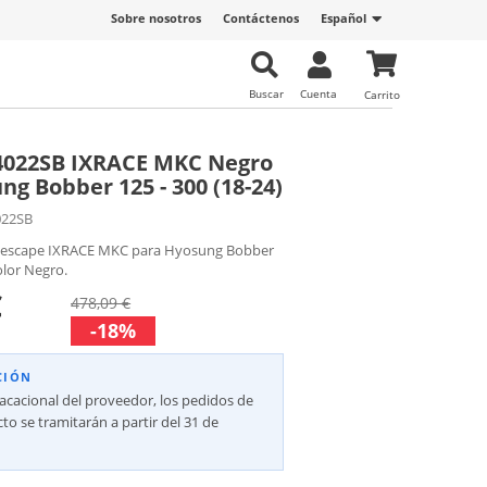
Sobre nosotros
Contáctenos
Español
Buscar
Cuenta
Carrito
4022SB IXRACE MKC Negro
ng Bobber 125 - 300 (18-24)
22SB
l escape IXRACE MKC para Hyosung Bobber
olor Negro.
€
478,09 €
-18%
CIÓN
vacacional del proveedor, los pedidos de
to se tramitarán a partir del 31 de