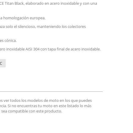
E Titan Black, elaborado en acero inoxidable y con una
la homologación europea.
za solo el silencioso, manteniendo los colectores
es cónica.
ero inoxidable AISI 304 con tapa final de acero inoxidable.
KC
es ver todos los modelos de moto en los que puedes
encia. Si no encuentras tu moto en este listado lo más
 sea compatible con este producto.