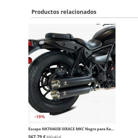
Productos relacionados
-18%
Escape NK7046SB IXRACE MKC Negro para Kawasaki Eliminator 500 / SE (24-26)
567,79 €
692,42 €