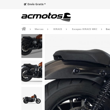
Envío Gratis *
Marcas
IXRACE
Escapes IXRACE MKC
Esc