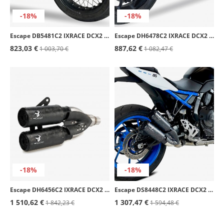
-18%
-18%
Escape DB5481C2 IXRACE DCX2 para BMW NINE T (23)
Escape DH6478C2 IXRACE DCX2 para Honda CB 1000 R SLIP ON (18-24)
823,03 €
887,62 €
1 003,70 €
1 082,47 €
-18%
-18%
Escape DH6456C2 IXRACE DCX2 para Honda CB/CBR 650 F (17-18), R (19-20)
Escape DS8448C2 IXRACE DCX2 para Suzuki GSX-8R/S (23-26), GSX-8T/TT (25-26)
1 510,62 €
1 307,47 €
1 842,23 €
1 594,48 €