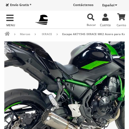
Envío Gratis *
Contáctenos
Español
Buscar
Cuenta
Carrito
Marcas
IXRACE
Escape AK7154S IXRACE MK2 Acero para Kawas