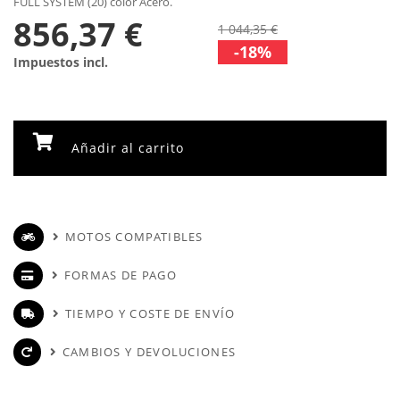
FULL SYSTEM (20) color Acero.
856,37 €
1 044,35 €
-18%
Impuestos incl.
Añadir al carrito
MOTOS COMPATIBLES
FORMAS DE PAGO
TIEMPO Y COSTE DE ENVÍO
CAMBIOS Y DEVOLUCIONES