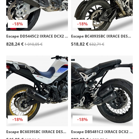
-18%
-18%
Escape DD5445C2 IXRACE DCX2 para Ducati Multistrada V4 (23-24)
Escape BC4093SBC IXRACE DESERT Negro para Triumph Tiger 1200 GT/Rally (22-24), Tiger 850/900 GT/Rally (20-23)
828,24 €
518,82 €
1 010,05 €
632,71 €
-18%
-18%
Escape BC6039SBC IXRACE DESERT Negro para Honda XL Transalp 750 (23-24)
Escape DB5481C2 IXRACE DCX2 para BMW NINE T (23)