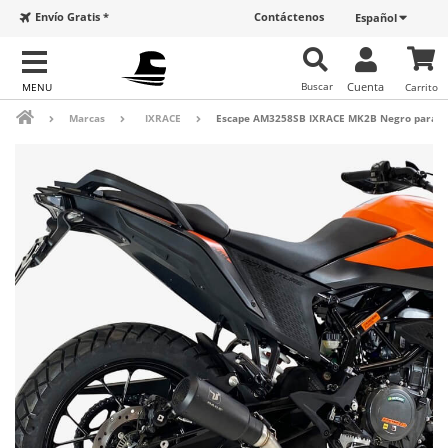
Envío Gratis *
Contáctenos
Español
Buscar
Cuenta
Carrito
Marcas
IXRACE
Escape AM3258SB IXRACE MK2B Negro para KT