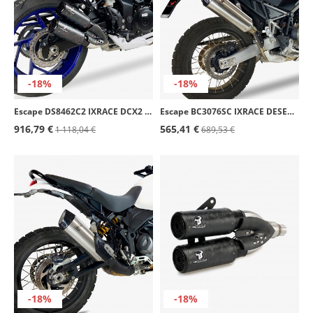
-18%
-18%
Escape DS8462C2 IXRACE DCX2 para Suzuki GSR 750 (11-16), GSX-S 750 (17-20)
Escape BC3076SC IXRACE DESERT Inoxidable para Aprilia Tuareg / Rally 660 (22-25)
916,79 €
565,41 €
1 118,04 €
689,53 €
-18%
-18%