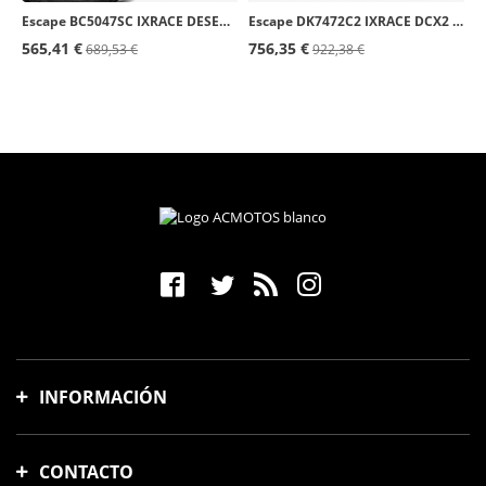
Escape BC5047SC IXRACE DESERT Inoxidable para Ducati DESERTX / Rally (22-24)
Escape DK7472C2 IXRACE DCX2 para Kawasaki Z 900/A2 (16-24)
565,41 €
756,35 €
689,53 €
922,38 €
INFORMACIÓN
Gastos y tiempo de envío
CONTACTO
Formas de pago