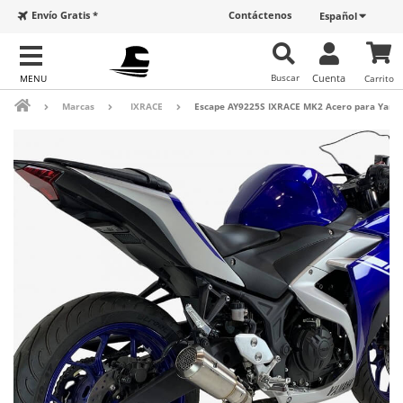
Envío Gratis *
Contáctenos
Español
Buscar
Cuenta
Carrito
Marcas
IXRACE
Escape AY9225S IXRACE MK2 Acero para Yamah