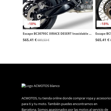
-18%
-18%
Escape BC3079SC IXRACE DESERT Inoxidable para KTM Duke 790 (18-20), 890/R/L (20-23)
565,41 €
565,41 €
689,53 €
ACMOTOS, tu tienda online donde comprar ropa y accesorio
para ti y tu moto. También puedes encontrarnos en
Barcelona. Somos apasionados por las motos al servicio de