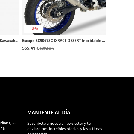
-18%
Escape DK7472C2 IXRACE DCX2 para Kawasaki Z 900/A2 (16-24)
Escape BC9067SC IXRACE DESERT Inoxidable para Yamaha Ténéré 700 / World Raid (19-24)
565,41 €
689,53 €
MANTENTE AL DÍA
diana, 88
Suscríbete a nuestra newsletter y te
ona,
enviaremos increíbles ofertas y las últimas
novedades.