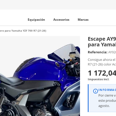
Equipación
Accesorios
Marcas
ro para Yamaha YZF 700 R7 (21-26)
Escape AY
para Yamah
Referencia:
AY92
Consigue ahora e
R7 (21-26) color Ac
1 172,04
Impuestos incl.
INFORMA
Por cierre 
este produc
agosto.