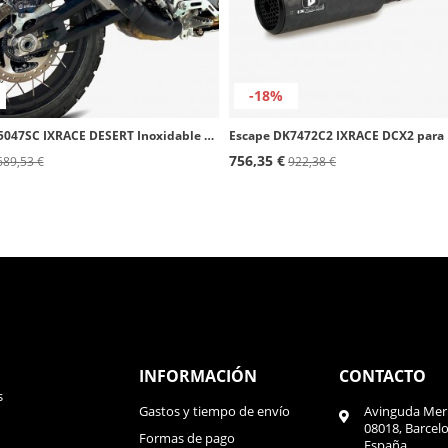
-18%
Escape BC5047SC IXRACE DESERT Inoxidable para Ducati DESERTX / Rally (22-24)
756,35 €
689,53 €
922,38 €
INFORMACIÓN
CONTACTO
s
Gastos y tiempo de envío
Avinguda Meri
08018, Barcel
Formas de pago
España