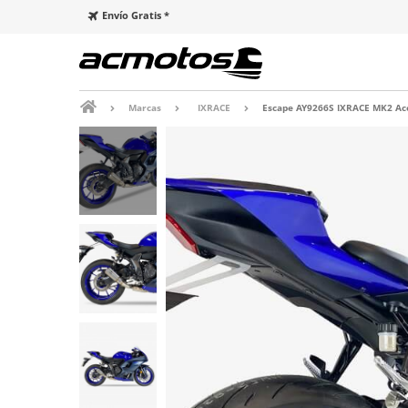
Envío Gratis *
Marcas
IXRACE
Escape AY9266S IXRACE MK2 Ace