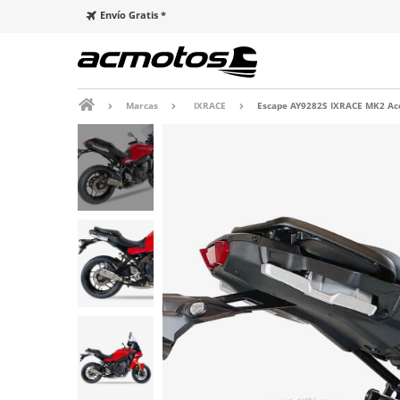
Envío Gratis *
Marcas
IXRACE
Escape AY9282S IXRACE MK2 Ace