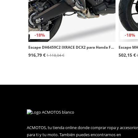
-18%
-18%
Escape DH6459C2 IXRACE DCX2 para Honda Forza 750 (21-24), X-ADV 750 (17-24)
916,79 €
502,15 €
1 118,04 €
ACMOTOS, tu tienda online donde comprar ropa y accesorio
para ti y tu moto. También puedes encontrarnos en