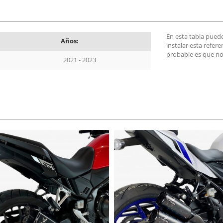
En esta tabla pued
Años:
instalar esta refer
probable es que no
2021 - 2023