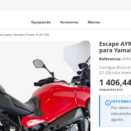
Equipación
Accesorios
Marcas
ro para Yamaha Tracer 9 (21-23)
Escape AY
para Yamah
Referencia:
AY92
Consigue ahora el
(21-23) color Acero
1 406,44
Impuestos incl.
INFORMA
Por cierre 
este produc
agosto.