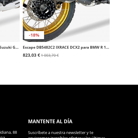
-18%
Escape DS8462C2 IXRACE DCX2 para Suzuki GSR 750 (11-16), GSX-S 750 (17-20)
Escape DB5482C2 IXRACE DCX2 para BMW R 1300 GS (23-26)
823,03 €
1 003,70 €
MANTENTE AL DÍA
diana, 88
Suscríbete a nuestra newsletter y te
ona,
enviaremos increíbles ofertas y las últimas