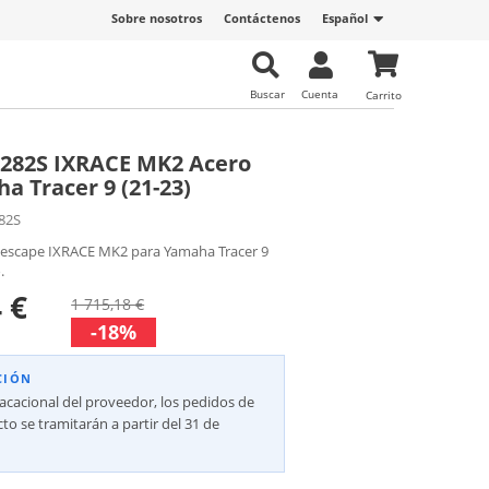
Sobre nosotros
Contáctenos
Español
Buscar
Cuenta
Carrito
9282S IXRACE MK2 Acero
a Tracer 9 (21-23)
82S
 escape IXRACE MK2 para Yamaha Tracer 9
.
 €
1 715,18 €
-18%
CIÓN
vacacional del proveedor, los pedidos de
to se tramitarán a partir del 31 de