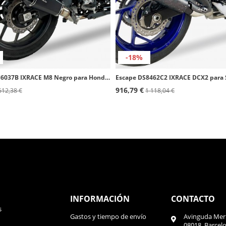
-18%
Escape MH6037B IXRACE M8 Negro para Honda CB 500 Hornet, CBR 500 R, NX500 (24-26)
916,79 €
612,38 €
1 118,04 €
INFORMACIÓN
CONTACTO
s
Gastos y tiempo de envío
Avinguda Meri
08018, Barcel