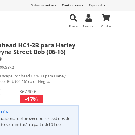
Sobre nosotros
Contáctenos
Español
Buscar
Cuenta
Carrito
nhead HC1-3B para Harley
yna Street Bob (06-16)
o
006SBx2
 Escape Ironhead HC1-3B para Harley
eet Bob (06-16) color Negro.
€
867,90 €
-17%
CIÓN
vacacional del proveedor, los pedidos de
to se tramitarán a partir del 31 de