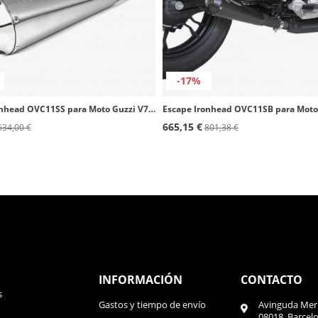
-17%
Escape Ironhead OVC11SS para Moto Guzzi V7 II color Cromado
665,15 €
634,00 €
801,38 €
INFORMACIÓN
CONTACTO
s
Gastos y tiempo de envío
Avinguda Meri
08018, Barcel