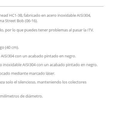
ead HC1-3B, fabricado en acero inoxidable AISI304,
a Street Bob (06-16).
, por lo que puedes tener problemas al pasar la ITV.
go (40 cm).
e AISI304 con un acabado pintado en negro.
ero inoxidable AISI304 con un acabado pintado en negro.
olocado mediante marcado láser.
za solo el silencioso, manteniendo los colectores
milímetros de diámetro.