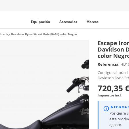
Equipación
Accesorios
Marcas
Harley Davidson Dyna Street Bob (06-16) color Negro
Escape Iro
Davidson D
color Negr
Referencia:
HD1
Consigue ahora el
Davidson Dyna Str
720,35 
Impuestos incl.
INFORMA
Por cierre 
este produc
agosto.