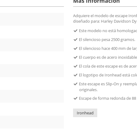
Más información
Adquiere el modelo de escape Ironh
diseñado para: Harley Davidson Dyn
Este modelo no está homologado
El silencioso pesa 2500 gramos.
El silencioso hace 400 mm de lar
El cuerpo es de acero inoxidabl
El cola de este escape es de ac
El logotipo de Ironhead está c
Este escape es Slip-On y reempla
originales.
Escape de forma redonda de 88 
Ironhead