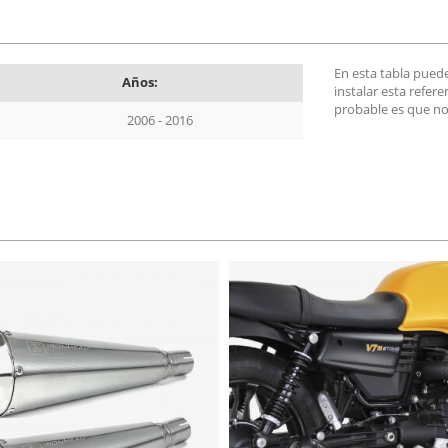
En esta tabla pued
Años:
instalar esta refer
probable es que no
2006 - 2016