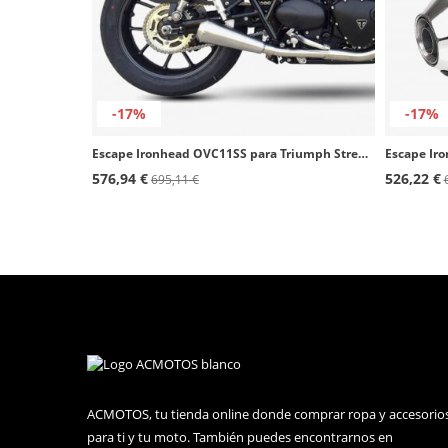
-17%
-17%
Escape Ironhead OVC11SS para Triumph Street Twin 900 (16-20), Speed Twin (16-20), Street Cup color Acero
576,94 €
526,22 €
695,11 €
ACMOTOS, tu tienda online donde comprar ropa y accesorio
para ti y tu moto. También puedes encontrarnos en