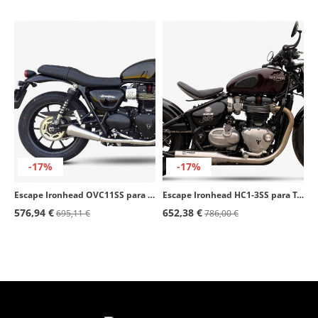
-17%
-17%
Escape Ironhead OVC11SS para Triumph Street Twin 900 (16-20), Speed Twin (16-20), Street Cup color Acero
Escape Ironhead HC1-3SS para Triumph Bobber (17-20) color Acero
576,94 €
652,38 €
695,11 €
786,00 €