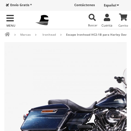
Envío Gratis *
Contáctenos
Español
Buscar
Cuenta
Carrito
Marcas
Ironhead
Escape Ironhead HC2-1B para Harley Davidso