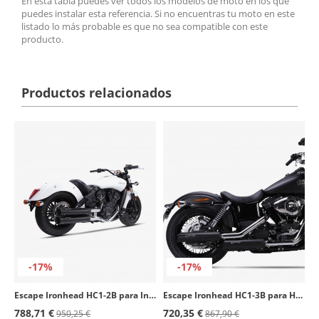
En esta tabla puedes ver todos los modelos de moto en los que
puedes instalar esta referencia. Si no encuentras tu moto en este
listado lo más probable es que no sea compatible con este
producto.
Productos relacionados
-17%
-17%
Escape Ironhead HC1-2B para Indian Scout / Scout Bobber (15-23) color Negro
Escape Ironhead HC1-3B para Harley Davidson Dyna Street Bob (06-16) color Negro
788,71 €
720,35 €
950,25 €
867,90 €