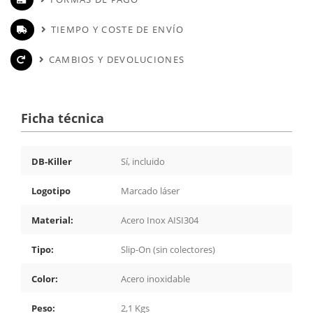
TIEMPO Y COSTE DE ENVÍO
CAMBIOS Y DEVOLUCIONES
Ficha técnica
DB-Killer
Sí, incluido
Logotipo
Marcado láser
Material:
Acero Inox AISI304
Tipo:
Slip-On (sin colectores)
Color:
Acero inoxidable
Peso:
2,1 Kgs