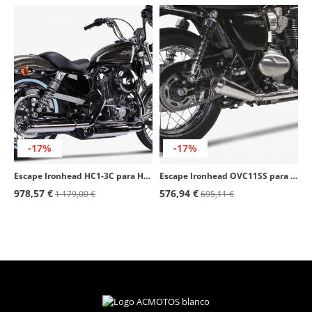
-17%
-17%
Escape Ironhead HC1-3C para Harley Davidson Sportster XL 883/1200 (14-16) color Cromado
Escape Ironhead OVC11SS para Triumph Bonneville T100 (18-20), T120 (2016) color Acero
978,57 €
576,94 €
1 179,00 €
695,11 €