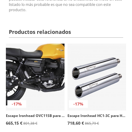
listado lo más probable es que no sea compatible con este
producto.
Productos relacionados
-17%
-17%
Escape Ironhead OVC11SB para Moto Guzzi V7 II color Negro
Escape Ironhead HC1-3C para Harley Davidson Softail Deluxe (07-16), Softail Slim (12-16) color Cromado
665,15 €
718,60 €
801,38 €
865,79 €