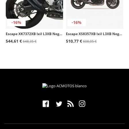
-16%
-16%
Escape XK7372XB Ixil L3XB Negro para Kawasaki Z 900 / A2 (16-24)
Escape XS8357XB Ixil L3XB Negro para Suzuki GSF / GSX 650 / 1250 F/N/S Bandit (07-15)
544,61 €
510,77 €
648,35 €
608,05 €