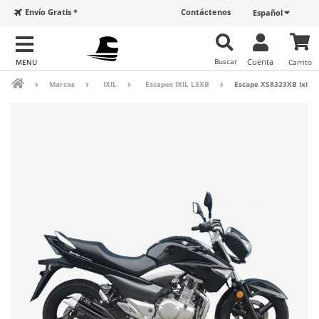
Envío Gratis *
Contáctenos
Español
Buscar
Cuenta
Carrito
Marcas
IXIL
Escapes IXIL L3XB
Escape XS8323XB Ixil L