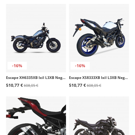
-16%
-16%
Escape XH6335XB Ixil L3XB Negro para Honda Rebel CMX 300, Rebel CMX 500
Escape XS8333XB Ixil L3XB Negro para Suzuki SV 650 S (16-23), SV 650 X (16-23)
510,77 €
510,77 €
608,05 €
608,05 €