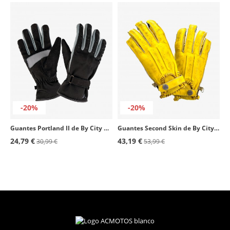
-20%
-20%
Guantes Portland II de By City de invierno de mujer color gris
Guantes Second Skin de By City de verano de hombre color amarillo
24,79 €
43,19 €
30,99 €
53,99 €