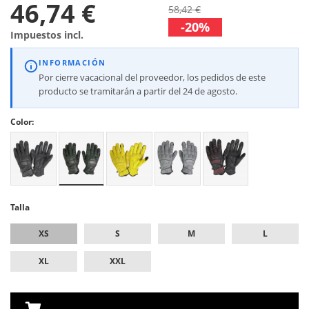
46,74 €
58,42 €
-20%
Impuestos incl.
INFORMACIÓN
Por cierre vacacional del proveedor, los pedidos de este
producto se tramitarán a partir del 24 de agosto.
Color:
Talla
XS
S
M
L
XL
XXL