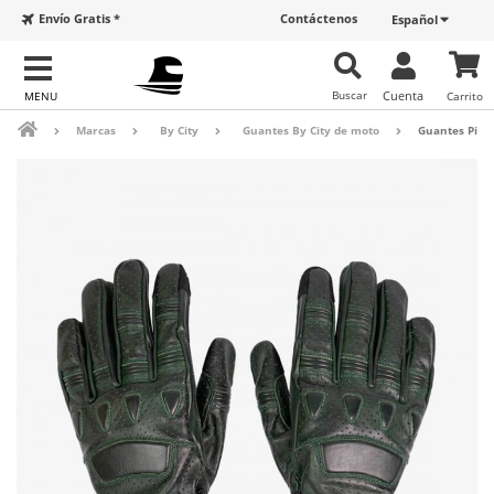
Envío Gratis *
Contáctenos
Español
Buscar
Cuenta
Carrito
Marcas
By City
Guantes By City de moto
Guantes Pilot