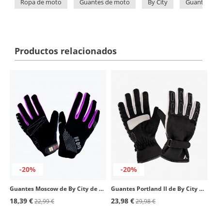
Ropa de moto
Guantes de moto
By City
Guantes d
Productos relacionados
-20%
-20%
Guantes Moscow de By City de verano de mujer color rosa
Guantes Portland II de By City de invierno de mujer color blanco
18,39 €
23,98 €
22,99 €
29,98 €