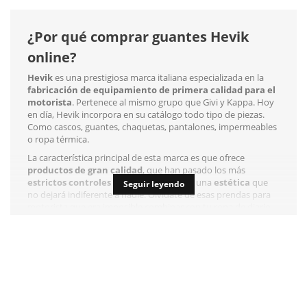
¿Por qué comprar guantes Hevik
online?
Hevik
es una prestigiosa marca italiana especializada en la
fabricación de equipamiento de primera calidad para el
motorista
. Pertenece al mismo grupo que Givi y Kappa. Hoy
en día, Hevik incorpora en su catálogo todo tipo de piezas.
Como cascos, guantes, chaquetas, pantalones, impermeables
o ropa térmica.
La característica principal de esta marca es que ofrece
productos de gran calidad
, que han pasado los más
estrictos controles de seguridad
y con una
estética
que
Seguir leyendo
no dejará indiferente a nadie. Olvídate de esas prendas para
motorista que era imposible combinar con tu ropa de diario.
Con Hevik irás siempre a la última y estarás protegido
durante todos tus desplazamientos, ya sea invierno o verano.
La marca cuenta con un fuerte componente técnico, ya que
usa materiales novedosos y muy prácticos. Los guantes que
producen son de lo mejorcito que encontrarás para los
amantes de las dos ruedas, además de ser súper variados.