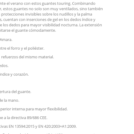
ante el verano con estos guantes touring. Combinando
ster, estos guantes no solo son muy ventilados, sino también
protecciones invisibles sobre los nudillos y la palma
, cuentan con inserciones de gel en los dedos índice y
e los dedos para mayor visibilidad nocturna. La extensión
y quitarse el guante cómodamente.
y Amara.
tre el forro y el poliéster.
refuerzos del mismo material.
edos.
índice y corazón.
ertura del guante.
 de la mano.
perior interna para mayor flexibilidad.
e a la directiva 89/686 CEE.
vas EN 13594:2015 y EN 420:2003+A1:2009.