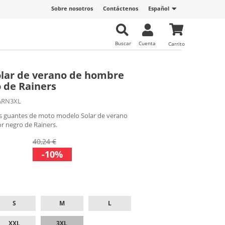
Sobre nosotros
Contáctenos
Español
Buscar
Cuenta
Carrito
lar de verano de hombre
o de Rainers
ARN3XL
s guantes de moto modelo Solar de verano
r negro de Rainers.
40,24 €
-10%
S
M
L
XXL
3XL