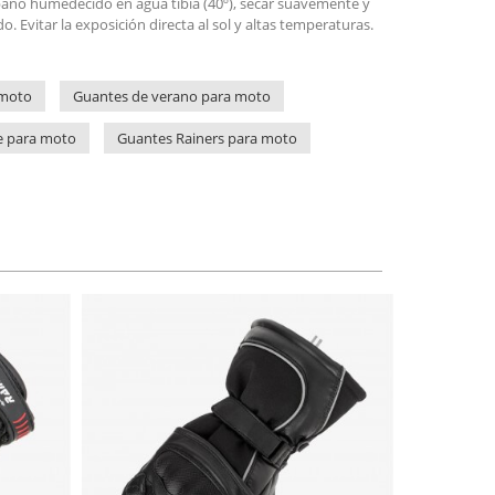
paño humedecido en agua tibia (40º), secar suavemente y
o. Evitar la exposición directa al sol y altas temperaturas.
 moto
Guantes de verano para moto
e para moto
Guantes Rainers para moto