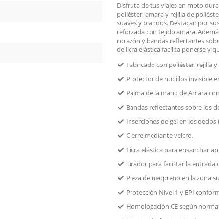
Disfruta de tus viajes en moto dur
poliéster, amara y rejilla de polié
suaves y blandos. Destacan por sus 
reforzada con tejido amara. Además
corazón y bandas reflectantes sobr
de licra elástica facilita ponerse 
Fabricado con poliéster, rejilla 
Protector de nudillos invisible en
Palma de la mano de Amara con 
Bandas reflectantes sobre los d
Inserciones de gel en los dedos 
Cierre mediante velcro.
Licra elástica para ensanchar ap
Tirador para facilitar la entrada
Pieza de neopreno en la zona su
Protección Nivel 1 y EPI conform
Homologación CE según normati