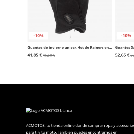
-10%
-10%
Guantes de invierno unisex Hot de Rainers en color negro
41,85 €
52,65 €
46,50 €
58
ACMOTOS, tu tienda online donde comprar ropa y accesorio
para ti y tu moto. También puedes encontrarnos en