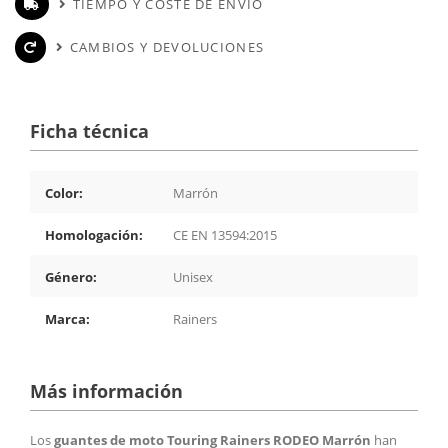
TIEMPO Y COSTE DE ENVÍO
CAMBIOS Y DEVOLUCIONES
Ficha técnica
Color:
Marrón
Homologación:
CE EN 13594:2015
Género:
Unisex
Marca:
Rainers
Más información
Los
guantes de moto Touring Rainers RODEO Marrón
han