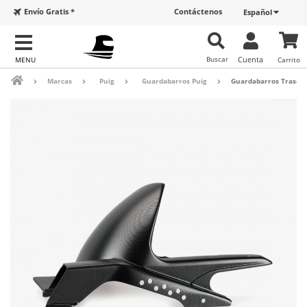
Envío Gratis *
Contáctenos
Español
Buscar
Cuenta
Carrito
Marcas
Puig
Guardabarros Puig
Guardabarros Trasero 