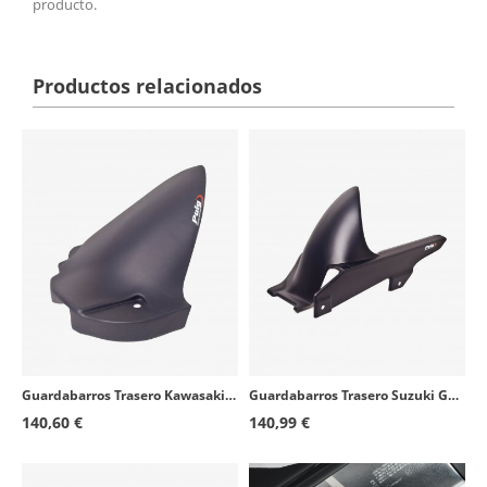
producto.
Productos relacionados
Guardabarros Trasero Kawasaki Versys 650 (07-26) Negro mate Puig 4407J
Guardabarros Trasero Suzuki GSF1250 Bandit/S Bandit (07-13), GSX1250F/FA (10-16) Negro mate Puig 4409J
140,60 €
140,99 €