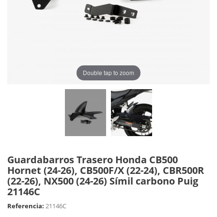
Double tap to zoom
Guardabarros Trasero Honda CB500
Hornet (24-26), CB500F/X (22-24), CBR500R
(22-26), NX500 (24-26) Símil carbono Puig
21146C
Referencia:
21146C