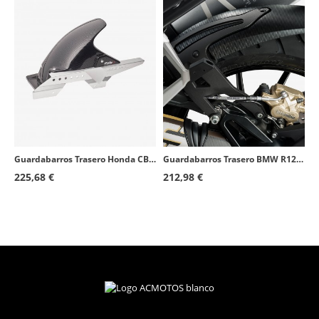
Guardabarros Trasero Honda CB1300 (02-10) Símil carbono Puig 1638C
Guardabarros Trasero BMW R1200GS/Adventure (18), R1250GS/Adventure (18-24) Símil carbono Puig 1947C
225,68 €
212,98 €