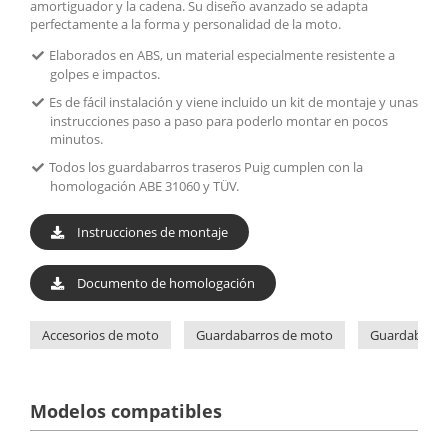
amortiguador y la cadena. Su diseño avanzado se adapta
perfectamente a la forma y personalidad de la moto.
Elaborados en ABS, un material especialmente resistente a
golpes e impactos.
Es de fácil instalación y viene incluido un kit de montaje y unas
instrucciones paso a paso para poderlo montar en pocos
minutos.
Todos los guardabarros traseros Puig cumplen con la
homologación ABE 31060 y TÜV.
Instrucciones de montaje
Documento de homologación
Accesorios de moto
Guardabarros de moto
Guardabarro
Modelos compatibles