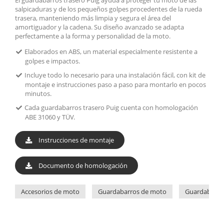
salpicaduras y de los pequeños golpes procedentes de la rueda
trasera, manteniendo más limpia y segura el área del
amortiguador y la cadena. Su diseño avanzado se adapta
perfectamente a la forma y personalidad de la moto.
Elaborados en ABS, un material especialmente resistente a
golpes e impactos.
Incluye todo lo necesario para una instalación fácil, con kit de
montaje e instrucciones paso a paso para montarlo en pocos
minutos.
Cada guardabarros trasero Puig cuenta con homologación
ABE 31060 y TÜV.
Instrucciones de montaje
Documento de homologación
Accesorios de moto
Guardabarros de moto
Guardabarro