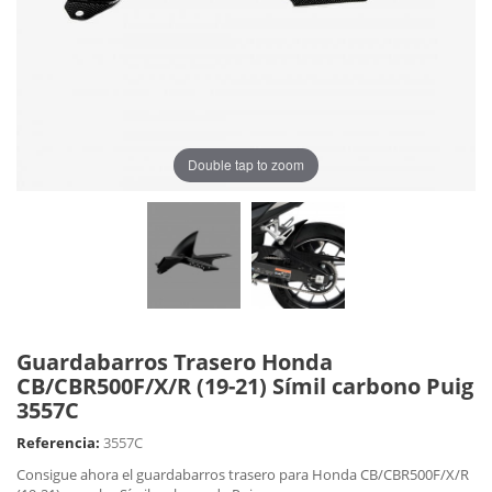
Double tap to zoom
Guardabarros Trasero Honda
CB/CBR500F/X/R (19-21) Símil carbono Puig
3557C
Referencia:
3557C
Consigue ahora el guardabarros trasero para Honda CB/CBR500F/X/R