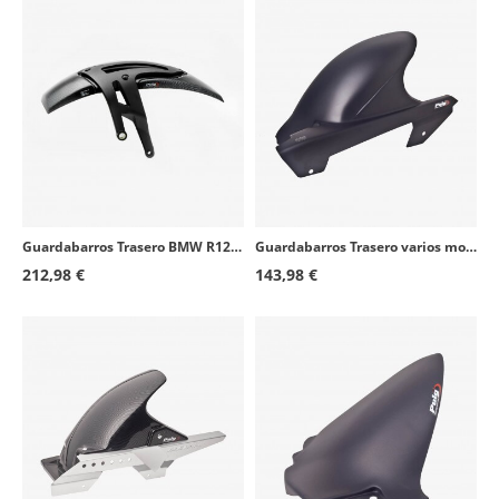
Guardabarros Trasero BMW R1200R/RS (18), R1250R/RS (18-26) Símil carbono Puig 3503C
Guardabarros Trasero varios modelos de Honda Negro mate Puig 4127J
212,98 €
143,98 €