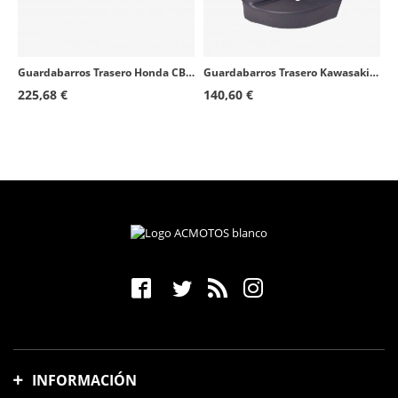
Guardabarros Trasero Honda CB1300 (02-10) Símil carbono Puig 1638C
Guardabarros Trasero Kawasaki Versys 650 (07-26) Negro mate Puig 4407J
225,68 €
140,60 €
INFORMACIÓN