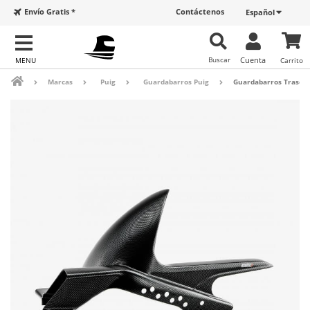
Envío Gratis *
Contáctenos
Español
Buscar
Cuenta
Carrito
Marcas
Puig
Guardabarros Puig
Guardabarros Trasero