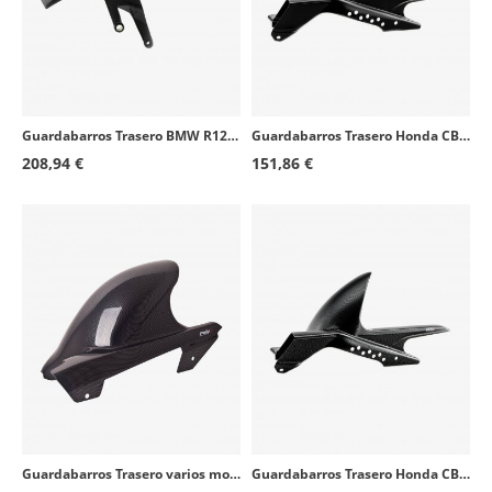
Guardabarros Trasero BMW R1200R/RS (18), R1250R/RS (18-26) Negro mate Puig 3503J
Guardabarros Trasero Honda CB/CBR500F/X/R (19-21) Negro mate Puig 3557J
208,94 €
151,86 €
Guardabarros Trasero varios modelos de Honda Símil carbono Puig 4127C
Guardabarros Trasero Honda CB/CBR500F/X/R (19-21) Símil carbono Puig 3557C