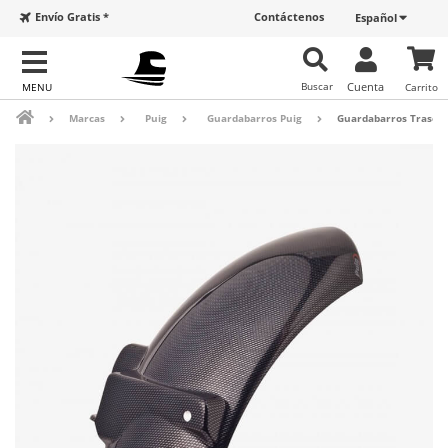
Envío Gratis *
Contáctenos
Español
Buscar
Cuenta
Carrito
Marcas
Puig
Guardabarros Puig
Guardabarros Trasero