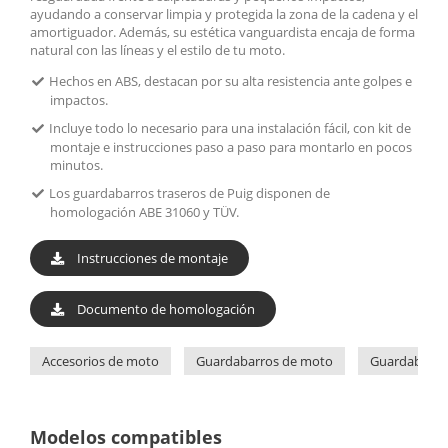
ayudando a conservar limpia y protegida la zona de la cadena y el
amortiguador. Además, su estética vanguardista encaja de forma
natural con las líneas y el estilo de tu moto.
Hechos en ABS, destacan por su alta resistencia ante golpes e
impactos.
Incluye todo lo necesario para una instalación fácil, con kit de
montaje e instrucciones paso a paso para montarlo en pocos
minutos.
Los guardabarros traseros de Puig disponen de
homologación ABE 31060 y TÜV.
Instrucciones de montaje
Documento de homologación
Accesorios de moto
Guardabarros de moto
Guardabarro
Modelos compatibles