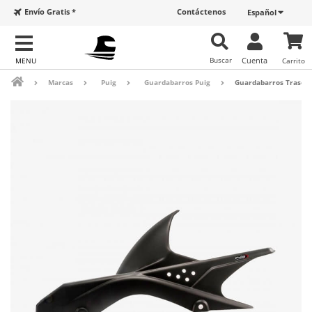
Envío Gratis *
Contáctenos
Español
Buscar
Cuenta
Carrito
Marcas
Puig
Guardabarros Puig
Guardabarros Trasero