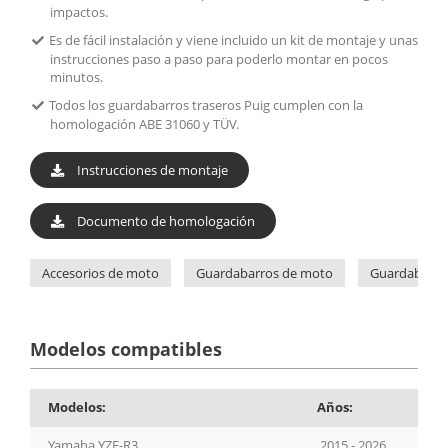
impactos.
Es de fácil instalación y viene incluido un kit de montaje y unas
instrucciones paso a paso para poderlo montar en pocos
minutos.
Todos los guardabarros traseros Puig cumplen con la
homologación ABE 31060 y TÜV.
Instrucciones de montaje
Documento de homologación
Accesorios de moto
Guardabarros de moto
Guardabarro
Modelos compatibles
Modelos:
Años:
Yamaha YZF-R3
2015 - 2026