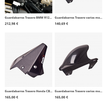
Guardabarros Trasero BMW R1200GS/Adventure (18), R1250GS/Adventure (18-24) Símil carbono Puig 1947C
Guardabarros Trasero varios modelos de Honda Negro mate Puig 4691J
212,98 €
140,69 €
Guardabarros Trasero Honda CB1000R (08-16) Símil carbono Puig 4692C
Guardabarros Trasero varios modelos de Honda Símil carbono Puig 4127C
165,00 €
165,00 €