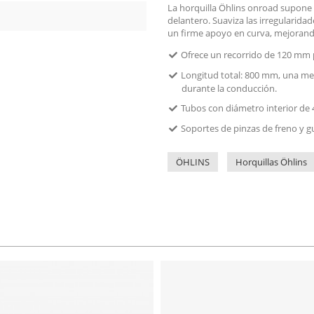
La horquilla Öhlins onroad supone u
delantero. Suaviza las irregularidad
un firme apoyo en curva, mejorando l
Ofrece un recorrido de 120 mm 
Longitud total: 800 mm, una med
durante la conducción.
Tubos con diámetro interior de 
Soportes de pinzas de freno y g
ÖHLINS
Horquillas Öhlins