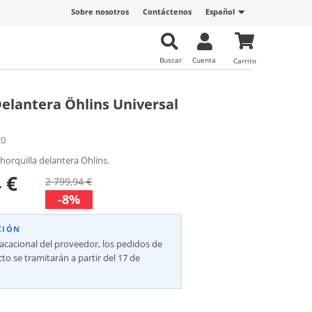
Sobre nosotros
Contáctenos
Español
Buscar
Cuenta
Carrito
Delantera Öhlins Universal
20
horquilla delantera Öhlins.
 €
2 799,94 €
-8%
CIÓN
vacacional del proveedor, los pedidos de
to se tramitarán a partir del 17 de