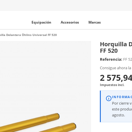
Equipación
Accesorios
Marcas
illa Delantera Öhlins Universal FF 520
Horquilla 
FF 520
Referencia:
FF 5
Consigue ahora la 
2 575,94
Impuestos incl.
INFORMA
Por cierre 
este produc
agosto.