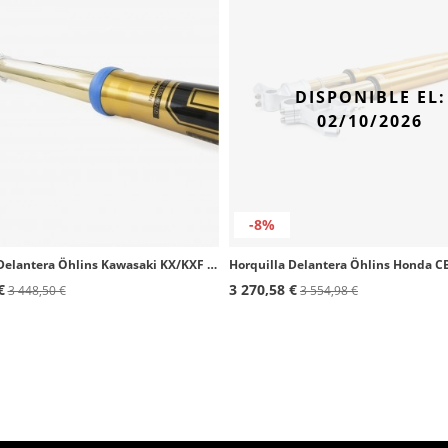
DISPONIBLE EL:
02/10/2026
-8%
Horquilla Delantera Öhlins Kawasaki KX/KXF 250 (21-22), KXF 450 (19-22) FFX 0204
€
3 270,58 €
3 448,50 €
3 554,98 €