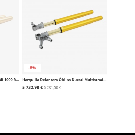
-8%
Horquilla Delantera Öhlins Honda CBR 1000 RR-R (20-25) FGRT 236
Horquilla Delantera Öhlins Ducati Multistrada V2 (24), Panigale V4/R (19-26), Supersport 950 (24) FGR 254
5 732,98 €
6 231,50 €