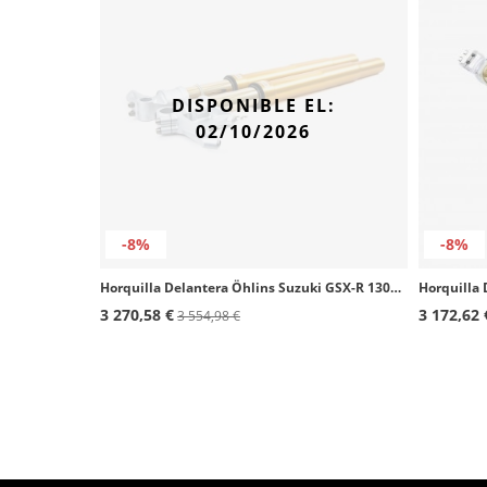
DISPONIBLE EL:
02/10/2026
-8%
-8%
Horquilla Delantera Öhlins Suzuki GSX-R 1300 Hayabusa (22-25) FGRT 243
3 270,58 €
3 172,62 
3 554,98 €