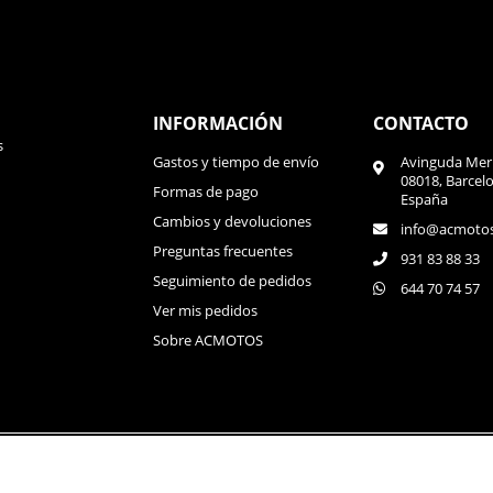
INFORMACIÓN
CONTACTO
s
Gastos y tiempo de envío
Avinguda Meri
08018, Barcel
Formas de pago
España
Cambios y devoluciones
info@acmoto
Preguntas frecuentes
931 83 88 33
Seguimiento de pedidos
644 70 74 57
Ver mis pedidos
Sobre ACMOTOS
Política de privacida