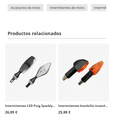
Accesorios de moto
Intermitentes de moto
Intermitente
Productos relacionados
Intermitentes LED Puig Sparkly 9944N Negro
Intermitentes bombilla incandescente Puig Star 4175N Negro
26,89 €
25,88 €