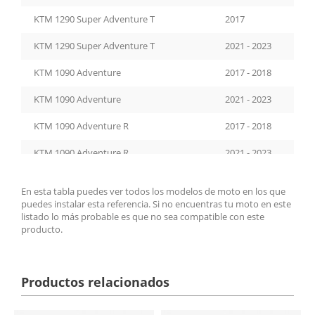
KTM 1290 Super Adventure T
2017
KTM 1290 Super Adventure T
2021 - 2023
KTM 1090 Adventure
2017 - 2018
KTM 1090 Adventure
2021 - 2023
KTM 1090 Adventure R
2017 - 2018
KTM 1090 Adventure R
2021 - 2023
KTM 1290 Super Adventure R
2017 - 2025
En esta tabla puedes ver todos los modelos de moto en los que
puedes instalar esta referencia. Si no encuentras tu moto en este
KTM 1290 Super Adventure S
2017 - 2025
listado lo más probable es que no sea compatible con este
producto.
KTM 790 Adventure
2019 - 2020
KTM 790 Adventure
2023 - 2026
Productos relacionados
KTM 790 Adventure R
2019 - 2020
KTM 890 Adventure
2021 - 2025