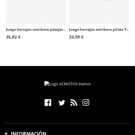
Juego herrajes estribera pasajero Honda CB500X (22-24), NX500 (24-26) Puig 6645N
Juego herrajes estribera piloto Yamaha YZF-R1/Race (02-26), YZF-R6/Race (03-24) Puig 6457N
35,82 €
33,99 €
INFORMACIÓN