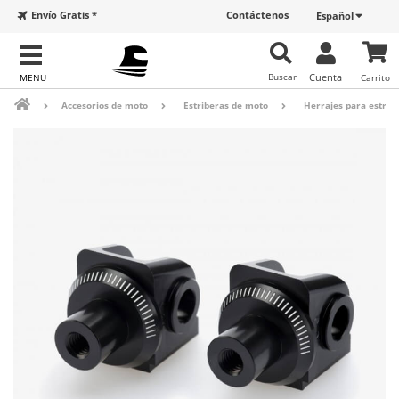
Envío Gratis *
Contáctenos
Español
Buscar
Cuenta
Carrito
Accesorios de moto
Estriberas de moto
Herrajes para estrib