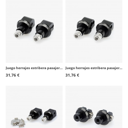
Husqvarna Norden 901
2022 - 2024
Husqvarna Norden 901
2026
KTM 890 Adventure L
2021 - 2023
KTM 990 Supermoto ABS
2011 - 2013
Husqvarna Norden 901 EXPEDITION
2023 - 2026
KTM 1390 Super Adventure R
2025 - 2026
Juego herrajes estribera pasajero Honda Crossrunner (11-14), MSX125 (14-20) Puig 6345N
Juego herrajes estribera pasajero Honda VFR 1200 FD/F (10-16) Puig 6349N
31,76 €
31,76 €
KTM 1390 Super Adventure S
2025 - 2026
KTM 1390 Super Adventure S EVO
2025 - 2026