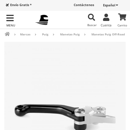
Envío Gratis *
Contáctenos
Español
Buscar
Cuenta
Carrito
Marcas
Puig
Manetas Puig
Manetas Puig Off-Road