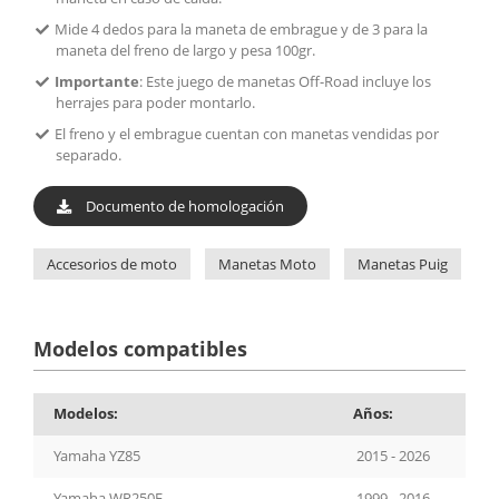
Mide 4 dedos para la maneta de embrague y de 3 para la
maneta del freno de largo y pesa 100gr.
Importante
: Este juego de manetas Off-Road incluye los
herrajes para poder montarlo.
El freno y el embrague cuentan con manetas vendidas por
separado.
Documento de homologación
Accesorios de moto
Manetas Moto
Manetas Puig
M
Modelos compatibles
Modelos:
Años:
Yamaha YZ85
2015 - 2026
Yamaha WR250F
1999 - 2016