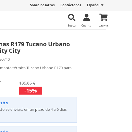
Sobre nosotros
Contáctenos
Español
Buscar
Cuenta
Carrito
nas R179 Tucano Urbano
ty City
90740
 manta térmica Tucano Urbano R179 para
€
135,86 €
-15%
CIÓN
to se enviará en un plazo de 4 a 6 días