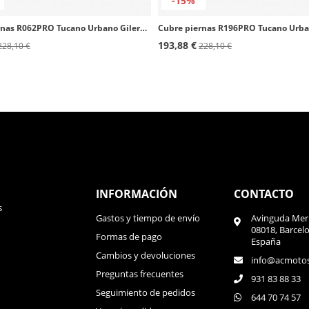
-15%
Cubre piernas R062PRO Tucano Urbano Gilera Fuoco, Piaggio MP3
193,88 €
228,10 €
228,10 €
INFORMACIÓN
CONTACTO
s
Gastos y tiempo de envío
Avinguda Meri
08018, Barcel
Formas de pago
España
Cambios y devoluciones
info@acmoto
Preguntas frecuentes
931 83 88 33
Seguimiento de pedidos
644 70 74 57