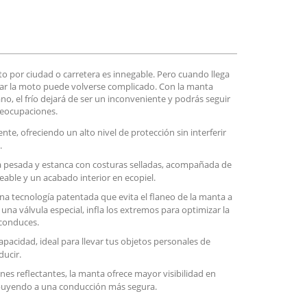
 por ciudad o carretera es innegable. Pero cuando llega
, usar la moto puede volverse complicado. Con la manta
, el frío dejará de ser un inconveniente y podrás seguir
reocupaciones.
te, ofreciendo un alto nivel de protección sin interferir
.
da pesada y estanca con costuras selladas, acompañada de
ble y un acabado interior en ecopiel.
una tecnología patentada que evita el flaneo de la manta a
na válvula especial, infla los extremos para optimizar la
 conduces.
apacidad, ideal para llevar tus objetos personales de
ducir.
ones reflectantes, la manta ofrece mayor visibilidad en
ibuyendo a una conducción más segura.