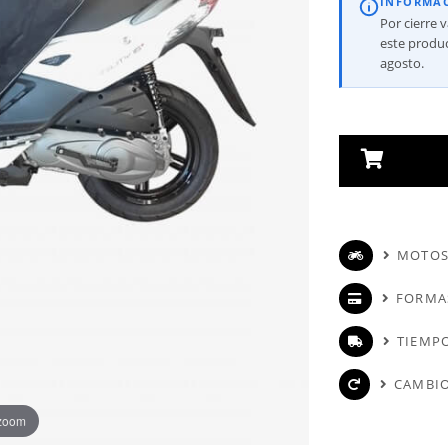
INFORMA
Por cierre 
este produc
agosto.
MOTOS
FORMA
TIEMPO
CAMBIO
 zoom