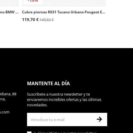
-15%
Cubre piernas R196PRO Tucano Urbano BMW C 400 X
Cubre piernas R031 Tucano Urbano Peugeot Elyseo, Elystar, Suzuki Burgman 250/400, SYM Joyride
119,70 €
140,82 €
MANTENTE AL DÍA
diana, 88
Suscríbete a nuestra newsletter y te
ona,
enviaremos increíbles ofertas y las últimas
novedades.
s.com