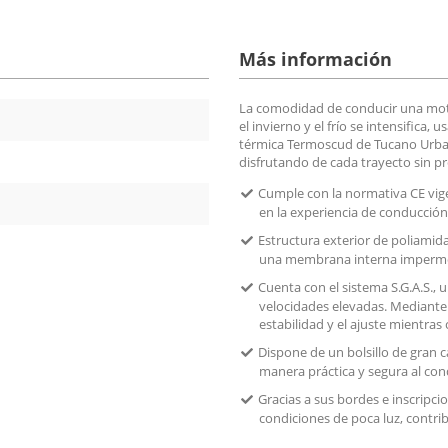
Más información
La comodidad de conducir una moto
el invierno y el frío se intensifica
térmica Termoscud de Tucano Urbano
disfrutando de cada trayecto sin p
Cumple con la normativa CE vigen
en la experiencia de conducción
Estructura exterior de poliami
una membrana interna impermea
Cuenta con el sistema S.G.A.S., 
velocidades elevadas. Mediante u
estabilidad y el ajuste mientras
Dispone de un bolsillo de gran c
manera práctica y segura al con
Gracias a sus bordes e inscripci
condiciones de poca luz, contr