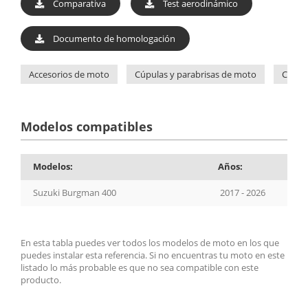
Comparativa
Test aerodinámico
Documento de homologación
Accesorios de moto
Cúpulas y parabrisas de moto
Cúpul
Modelos compatibles
Modelos:
Años:
Suzuki Burgman 400
2017 - 2026
En esta tabla puedes ver todos los modelos de moto en los que
puedes instalar esta referencia. Si no encuentras tu moto en este
listado lo más probable es que no sea compatible con este
producto.