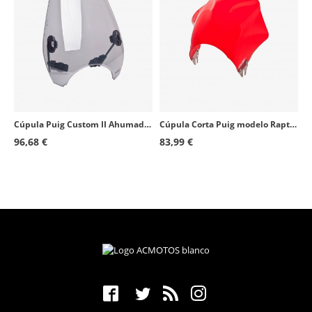
Cúpula Puig Custom II Ahumado 0336H para motos de faro redondo
Cúpula Corta Puig modelo Raptor para Faro Redondo color Rojo 0013R
96,68 €
83,99 €