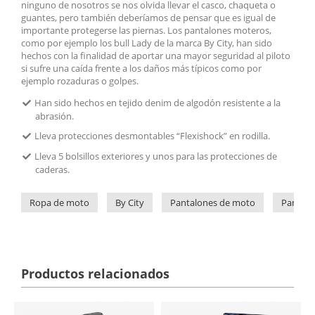
ninguno de nosotros se nos olvida llevar el casco, chaqueta o
guantes, pero también deberíamos de pensar que es igual de
importante protegerse las piernas. Los pantalones moteros,
como por ejemplo los bull Lady de la marca By City, han sido
hechos con la finalidad de aportar una mayor seguridad al piloto
si sufre una caída frente a los daños más típicos como por
ejemplo rozaduras o golpes.
Han sido hechos en tejido denim de algodón resistente a la
abrasión.
Lleva protecciones desmontables “Flexishock” en rodilla.
Lleva 5 bolsillos exteriores y unos para las protecciones de
caderas.
Ropa de moto
By City
Pantalones de moto
Pantalo
Productos relacionados