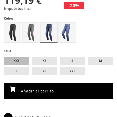
119,19 €
-20%
Impuestos incl.
Color:
Talla
XXS
XS
S
M
L
XL
XXL
Añadir al carrito
FORMAS DE PAGO