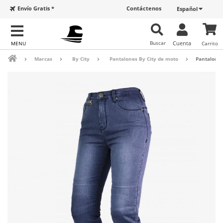
Envío Gratis *
Contáctenos
Español
Buscar
Cuenta
Carrito
Marcas
By City
Pantalones By City de moto
Pantalones