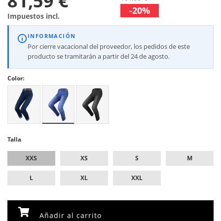
81,59 €
-20%
Impuestos incl.
INFORMACIÓN
Por cierre vacacional del proveedor, los pedidos de este
producto se tramitarán a partir del 24 de agosto.
Color:
Talla
XXS
XS
S
M
L
XL
XXL
Añadir al carrito