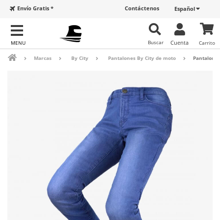
Envío Gratis *
Contáctenos
Español
Buscar
Cuenta
Carrito
Marcas
By City
Pantalones By City de moto
Pantalones