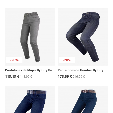
-20%
-20%
Pantalones de Mujer By City Bull Lady gris
Pantalones de Hombre By City Shield II Stone azul tejano
119,19 €
173,59 €
148,99 €
216,99 €