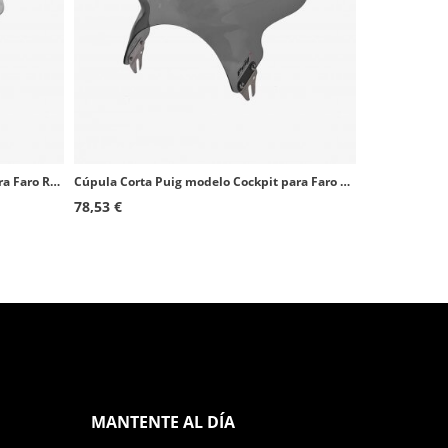
Cúpula Corta Puig modelo Raptor para Faro Redondo color Ahumado 0013H
Cúpula Corta Puig modelo Cockpit para Faro Redondo color Ahumado Oscuro 1480F
78,53 €
MANTENTE AL DÍA