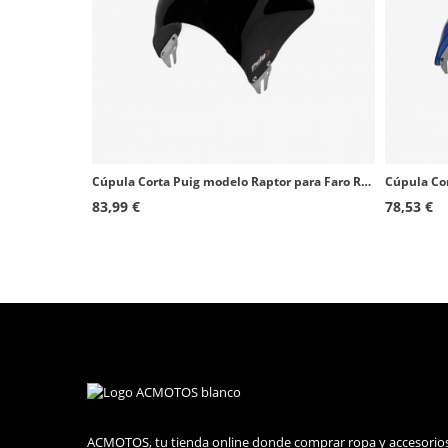
Cúpula Corta Puig modelo Raptor para Faro Redondo color Negro 0013N
83,99 €
78,53 €
ACMOTOS, tu tienda online donde comprar ropa y accesorio