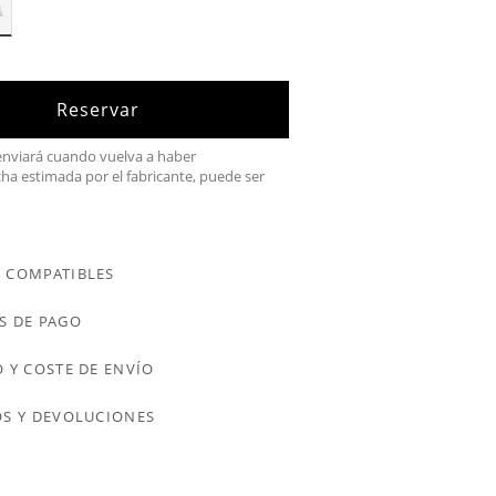
Reservar
 enviará cuando vuelva a haber
cha estimada por el fabricante, puede ser
 COMPATIBLES
S DE PAGO
 Y COSTE DE ENVÍO
S Y DEVOLUCIONES