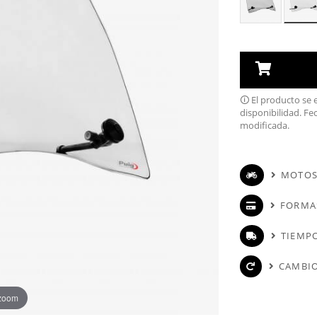
🛈 El producto se
disponibilidad. Fe
modificada.
MOTOS
FORMA
TIEMPO
CAMBIO
 zoom