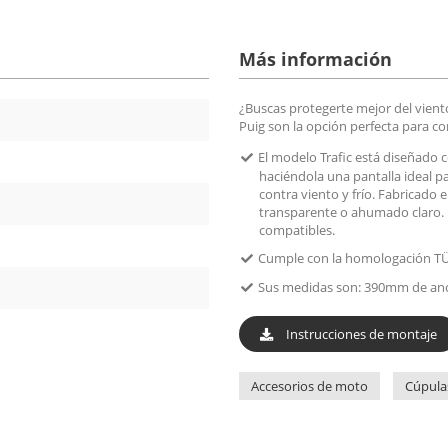
Más información
¿Buscas protegerte mejor del vient
Puig son la opción perfecta para co
El modelo Trafic está diseñado 
haciéndola una pantalla ideal 
contra viento y frío. Fabricado
transparente o ahumado claro. I
compatibles.
Cumple con la homologación TÜ
Sus medidas son: 390mm de anc
Instrucciones de montaje
Accesorios de moto
Cúpula