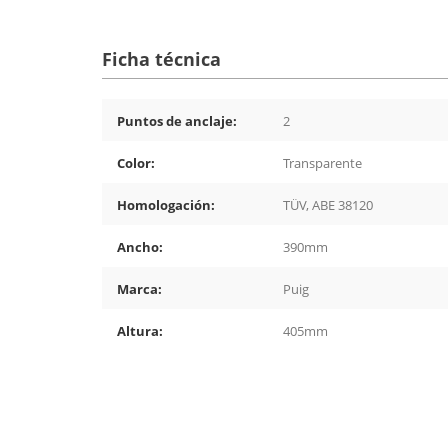
Ficha técnica
Puntos de anclaje:
2
Color:
Transparente
Homologación:
TÜV, ABE 38120
Ancho:
390mm
Marca:
Puig
Altura:
405mm