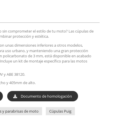
o sin comprometer el estilo de tu moto? Las cúpulas de
mbinar protección y estética.
con unas dimensiones inferiores a otros modelos,
para uso urbano, y manteniendo una gran protección
 en policarbonato de 3 mm, está disponible en acabado
ncluye un kit de montaje específico para las motos
V y ABE 38120.
ho y 405mm de alto.
Documento de homologación
s y parabrisas de moto
Cúpulas Puig