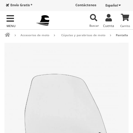
Envío Gratis *
Contáctenos
Español
Buscar
Cuenta
Carrito
Accesorios de moto
Cúpulas y parabrisas de moto
Pantalla P