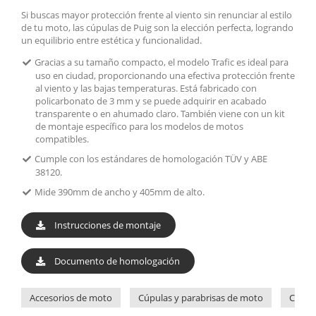
Si buscas mayor protección frente al viento sin renunciar al estilo
de tu moto, las cúpulas de Puig son la elección perfecta, logrando
un equilibrio entre estética y funcionalidad.
Gracias a su tamaño compacto, el modelo Trafic es ideal para
uso en ciudad, proporcionando una efectiva protección frente
al viento y las bajas temperaturas. Está fabricado con
policarbonato de 3 mm y se puede adquirir en acabado
transparente o en ahumado claro. También viene con un kit
de montaje específico para los modelos de motos
compatibles.
Cumple con los estándares de homologación TÜV y ABE
38120.
Mide 390mm de ancho y 405mm de alto.
Instrucciones de montaje
Documento de homologación
Accesorios de moto
Cúpulas y parabrisas de moto
Cúpul