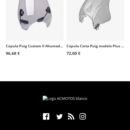
Cúpula Puig Custom II Ahumado 0336H para motos de faro redondo
Cúpula Corta Puig modelo Plus para Faro Redondo color Ahumado 4620H
96,68 €
72,00 €