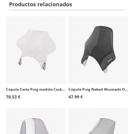
Productos relacionados
Cúpula Corta Puig modelo Cockpit para Faro Redondo color Transparente 1480W
Cúpula Puig Naked Ahumado Oscuro 0869F para motos de faro redondo
78,53 €
47,99 €