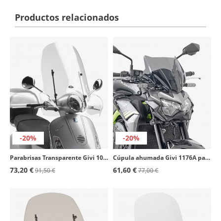
Productos relacionados
-20%
-20%
Parabrisas Transparente Givi 104A para Piaggio Vespa 125/150/250/300
Cúpula ahumada Givi 1176A para Honda CB 500 F, Kawasaki Z 900
73,20 €
61,60 €
91,50 €
77,00 €