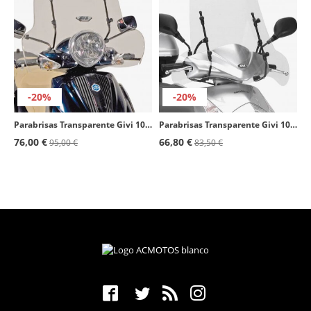
-20%
-20%
Parabrisas Transparente Givi 103A para Piaggio Beverly 500, Beverly Tourer 125/250/300/400
Parabrisas Transparente Givi 102A para Honda Dylan 125/150, Yamaha Cignus X 125
76,00 €
66,80 €
95,00 €
83,50 €