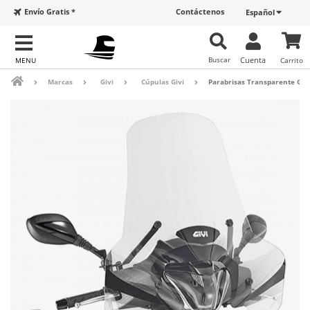
Envío Gratis *
Contáctenos
Español
Buscar
Cuenta
Carrito
Marcas
Givi
Cúpulas Givi
Parabrisas Transparente Giv