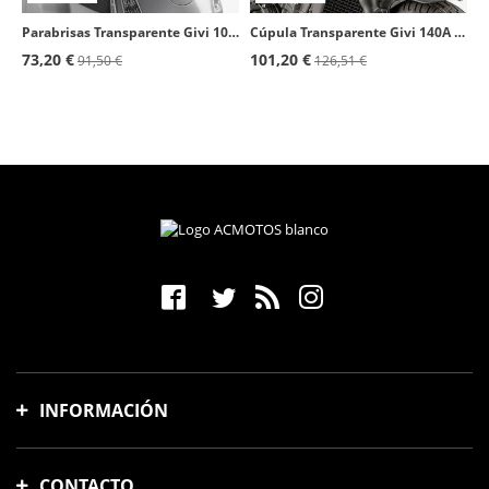
Parabrisas Transparente Givi 104A para Piaggio Vespa LX 50/125/150 (05-14), Granturismo 125/200 (03-08), GTS 125/150/250/300/310
Cúpula Transparente Givi 140A para Varios modelos de Benelli, Brixton, Fantic, Honda, Keeway, Moto Guzzi, Moto Morini, Royal Enf
73,20 €
101,20 €
91,50 €
126,51 €
INFORMACIÓN
Gastos y tiempo de envío
CONTACTO
Formas de pago