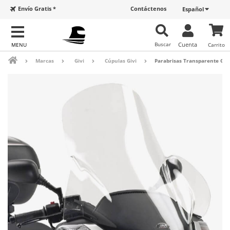
Envío Gratis *
Contáctenos
Español
Buscar
Cuenta
Carrito
Marcas
Givi
Cúpulas Givi
Parabrisas Transparente Giv