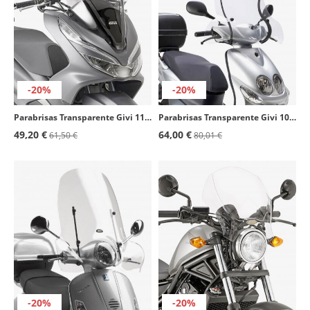
-20%
-20%
Parabrisas Transparente Givi 1129DT para Honda PCX 125 (18-20)
Parabrisas Transparente Givi 105A para Varios modelos de Aprilia, Honda, MBK, Peugeot, SYM y Yamaha
49,20 €
64,00 €
61,50 €
80,01 €
-20%
-20%