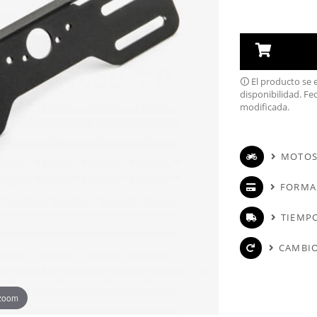
🛈 El producto se
disponibilidad. Fe
modificada.
MOTOS
FORMA
TIEMPO
CAMBIO
 zoom