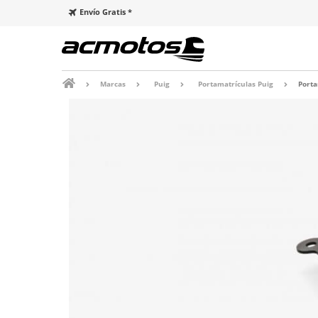
Envío Gratis *
Marcas
Puig
Portamatrículas Puig
Porta