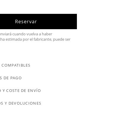
Reservar
 enviará cuando vuelva a haber
cha estimada por el fabricante, puede ser
 COMPATIBLES
S DE PAGO
 Y COSTE DE ENVÍO
S Y DEVOLUCIONES