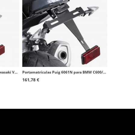
Portamatrículas Puig 7789N para Kawasaki Versys 650 (15-26)
Portamatrículas Puig 6061N para BMW C600/650 Sport (12-23)
161,78 €