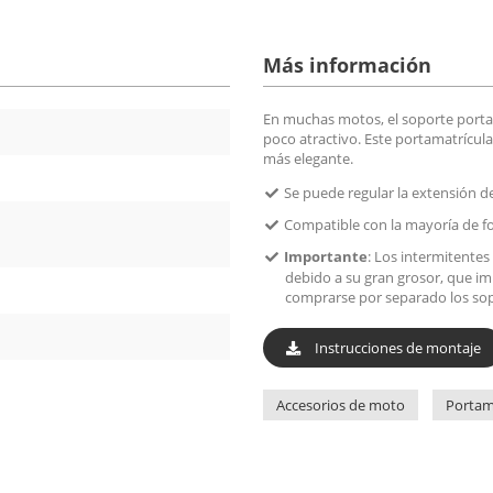
Más información
En muchas motos, el soporte porta
poco atractivo. Este portamatrícul
más elegante.
Se puede regular la extensión de
Compatible con la mayoría de f
Importante
: Los intermitentes
debido a su gran grosor, que i
comprarse por separado los sop
Instrucciones de montaje
Accesorios de moto
Portam