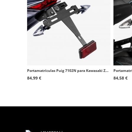
Portamatrículas Puig 7102N para Kawasaki Z1000 (14-20), Z1100 (26)
84,99 €
84,58 €