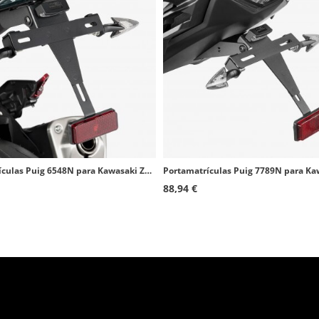
Portamatrículas Puig 6548N para Kawasaki Z800 (13-16), Z800E (13-16)
88,94 €