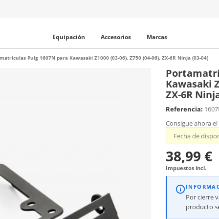
Equipación
Accesorios
Marcas
matrículas Puig 1607N para Kawasaki Z1000 (03-06), Z750 (04-06), ZX-6R Ninja (03-04)
Portamatrí
Kawasaki Z1
ZX-6R Ninja
Referencia:
160
Consigue ahora el
Fecha de dispon
38,99 €
Impuestos incl.
INFORMA
Por cierre 
producto se