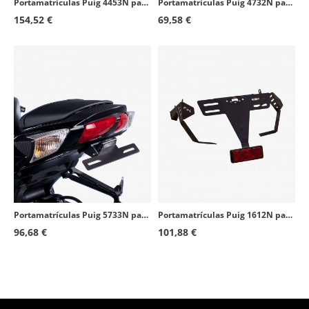
Portamatrículas Puig 4453N para Honda CBR600RR (07-12)
Portamatrículas Puig 4732N para Honda CB1000R (08-16)
154,52 €
69,58 €
Portamatrículas Puig 5733N para Suzuki GSX-R600 (11-16), GSX-R750 (11-16)
Portamatrículas Puig 1612N para Honda CBR600RR (03-06)
96,68 €
101,88 €