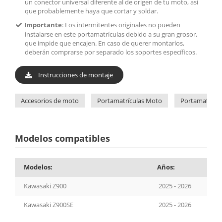
un conector universal diferente al de origen de tu moto, así
que probablemente haya que cortar y soldar.
Importante
: Los intermitentes originales no pueden
instalarse en este portamatrículas debido a su gran grosor,
que impide que encajen. En caso de querer montarlos,
deberán comprarse por separado los soportes específicos.
Instrucciones de montaje
Accesorios de moto
Portamatrículas Moto
Portamatrícul
Modelos compatibles
Modelos:
Años:
Kawasaki Z900
2025 - 2026
Kawasaki Z900SE
2025 - 2026