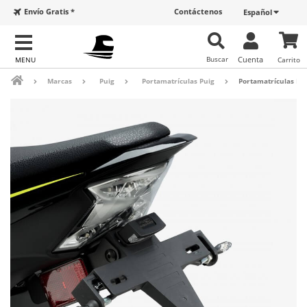
Envío Gratis *
Contáctenos
Español
Buscar
Cuenta
Carrito
Marcas
Puig
Portamatrículas Puig
Portamatrículas Pu