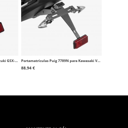
Portamatrículas Puig 4075N para Suzuki GSX-R600/750 (06-07)
Portamatrículas Puig 7789N para Kawasaki Versys 650 (15-26)
88,94 €