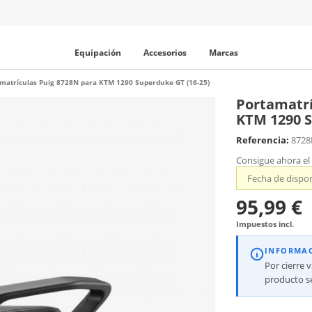
Equipación
Accesorios
Marcas
matrículas Puig 8728N para KTM 1290 Superduke GT (16-25)
Portamatrí
KTM 1290 S
Referencia:
872
Consigue ahora el
Fecha de dispon
95,99 €
Impuestos incl.
INFORMA
Por cierre 
producto se