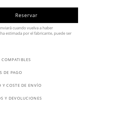
Reservar
 enviará cuando vuelva a haber
cha estimada por el fabricante, puede ser
 COMPATIBLES
S DE PAGO
 Y COSTE DE ENVÍO
S Y DEVOLUCIONES