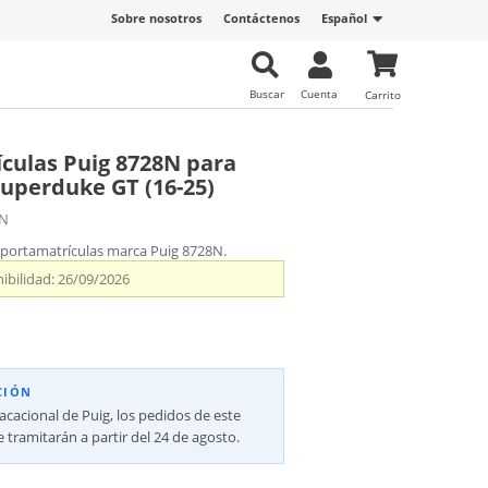
Sobre nosotros
Contáctenos
Español
Buscar
Cuenta
Carrito
culas Puig 8728N para
uperduke GT (16-25)
8N
 portamatrículas marca Puig 8728N.
ibilidad:
26/09/2026
CIÓN
vacacional de Puig, los pedidos de este
 tramitarán a partir del 24 de agosto.