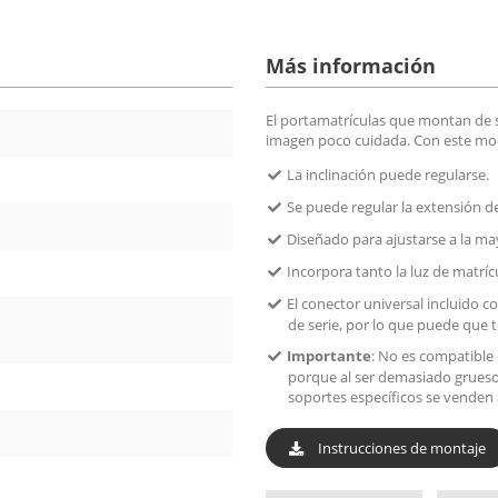
Más información
El portamatrículas que montan de 
imagen poco cuidada. Con este mod
La inclinación puede regularse.
Se puede regular la extensión de
Diseñado para ajustarse a la may
Incorpora tanto la luz de matr
El conector universal incluido c
de serie, por lo que puede que t
Importante
: No es compatible c
porque al ser demasiado gruesos
soportes específicos se venden 
Instrucciones de montaje