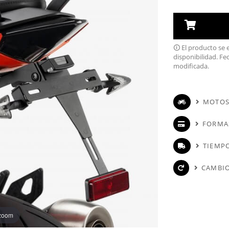
🛈 El producto se
disponibilidad. Fe
modificada.
MOTOS
FORMA
TIEMPO
CAMBIO
 zoom