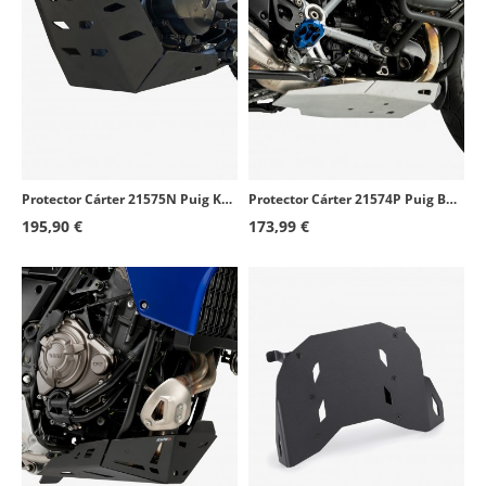
Protector Cárter 21575N Puig Kawasaki KLR 650 (22-26) Negro
Protector Cárter 21574P Puig BMW R1250GS (21-24) Plateado
195,90 €
173,99 €