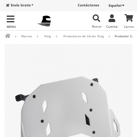
Envío Gratis *
Contáctenos
Español
Buscar
Cuenta
Carrito
Marcas
Puig
Protectores de Cárter Puig
Protector Cár