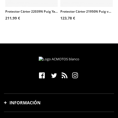
Protector Cárter 22039N Puig Yamaha Tenere 700 (19-26) Negro
Protector Cárter 21950N Puig varios modelos de BMW Negro
211,99 €
123,78 €
INFORMACIÓN
Gastos y tiempo de envío