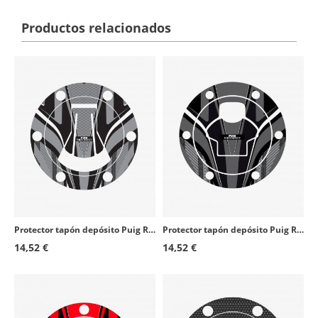
Productos relacionados
Protector tapón depósito Puig Radikal Gris 20614U para Aprilia RS 660 (21-26), RS125 (21-26), Tuono 660 (21-26)
Protector tapón depósito Puig Radikal Gris 6298U para varios modelos de BMW
14,52 €
14,52 €