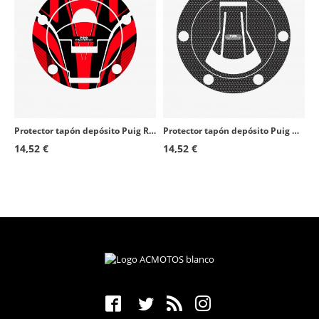
Protector tapón depósito Puig Radikal Rojo 6304R para varios modelos de Ducati
Protector tapón depósito Puig Naked Gris 20613U para Aprilia RS 660 (21-26), RS125 (21-26), Tuono 660 (21-26)
14,52 €
14,52 €