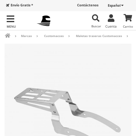
Envío Gratis *
Contáctenos
Español
Buscar
Cuenta
Carrito
Marcas
Customacces
Maletas traseras Customacces
S