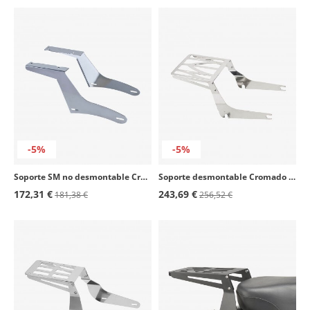
-5%
-5%
Soporte SM no desmontable Cromado SM0002J para maletas Customacces
Soporte desmontable Cromado SS0038J para maletas Customacces
172,31 €
243,69 €
181,38 €
256,52 €