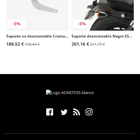
-5%
-5%
Soporte no desmontable Cromado SB0027J para maletas Customacces
Soporte desmontable Negro SS0045N para maletas Customacces
188,52 €
201,16 €
198,44 €
211,75 €