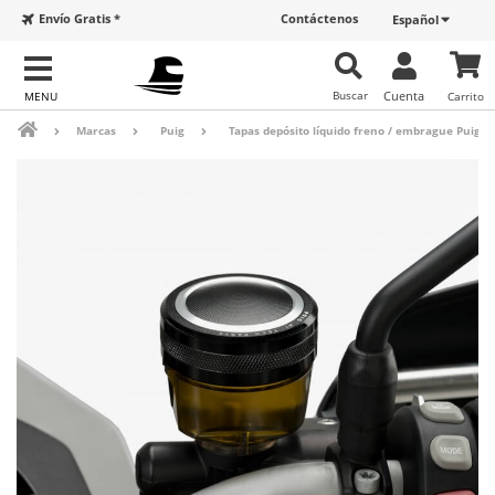
Envío Gratis *
Contáctenos
Español
Buscar
Cuenta
Carrito
Marcas
Puig
Tapas depósito líquido freno / embrague Puig