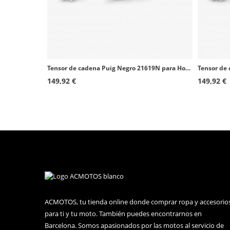
Tensor de cadena Puig Negro 21619N para Honda CRF1100L Africa Twin (20-26), XL750 Transalp (23-26)
149,92 €
149,92 €
ACMOTOS, tu tienda online donde comprar ropa y accesorio
para ti y tu moto. También puedes encontrarnos en
Barcelona. Somos apasionados por las motos al servicio de