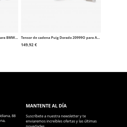
Tensor de cadena Puig Azul 20686A para BMW M1000R (23-26), S1000R (14-24), S1000RR (09-18)
Tensor de cadena Puig Dorado 20999O para Aprilia RS 660 (21-26)
149,92 €
MANTENTE AL DÍA
diana, 88
Suscríbete a nuestra newsletter y te
ona,
enviaremos increíbles ofertas y las últimas
novedades.