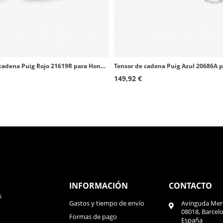
Tensor de cadena Puig Rojo 21619R para Honda CRF1100L Africa Twin (20-26), XL750 Transalp (23-26)
149,92 €
INFORMACIÓN
CONTACTO
s
Gastos y tiempo de envío
Avinguda Meri
08018, Barcel
Formas de pago
España