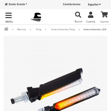
Envío Gratis *
Contáctenos
Español
Buscar
Cuenta
Carrito
Marcas
Puig
Intermitentes Puig
Intermitentes LED Pu