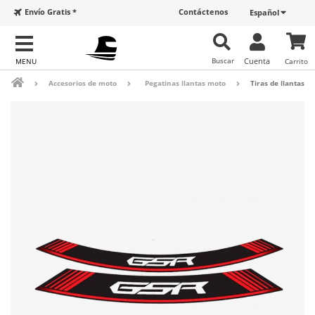
Envío Gratis *
Contáctenos
Español
Buscar
Cuenta
Carrito
Accesorios de moto
Pegatinas llantas moto
Tiras de llantas S