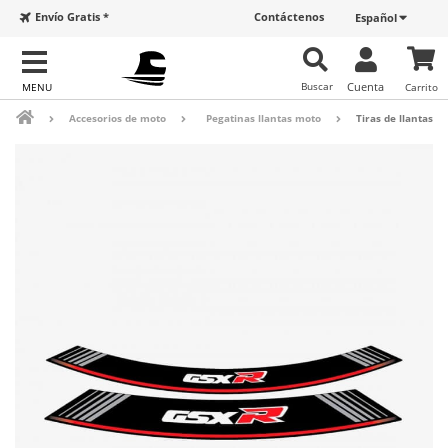
Envío Gratis *
Contáctenos
Español
Buscar
Cuenta
Carrito
Accesorios de moto
Pegatinas llantas moto
Tiras de llantas S